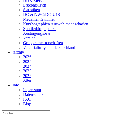
DDR-Meister
Ergebnislisten
Statistiken
DC & NWC/DC-U18
Medaillengewinner
Kurzbographien Auswahlmannschaften
Sportlerbiographien
Austragungsorte
Vereine
Gruppenmeisterschaften
Veranstaltungen in Deutschland
Archiv
2026
2025
2024
2023
2022
Älter
Info
Impressum
Datenschutz
FAQ
Blog