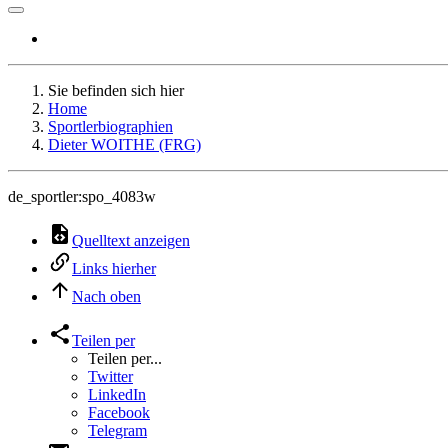
Sie befinden sich hier
Home
Sportlerbiographien
Dieter WOITHE (FRG)
de_sportler:spo_4083w
Quelltext anzeigen
Links hierher
Nach oben
Teilen per
Teilen per...
Twitter
LinkedIn
Facebook
Telegram