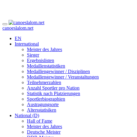
canoeslalom.net
EN
International
Meister des Jahres
Sieger
Ergebnislisten
Medaillenstatistiken
Medaillengewinner / Disziplinen
Medaillengewinner / Veranstaltungen
Teilnehmerzahlen
Anzahl Sportler pro Nation
Statistik nach Platzierungen
Sportlerbiographien
Austragungsorte
Altersstatisiken
National (D)
Hall of Fame
Meister des Jahres
Deutsche Meister