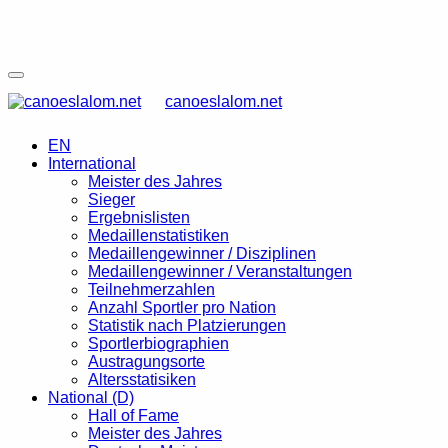
canoeslalom.net
EN
International
Meister des Jahres
Sieger
Ergebnislisten
Medaillenstatistiken
Medaillengewinner / Disziplinen
Medaillengewinner / Veranstaltungen
Teilnehmerzahlen
Anzahl Sportler pro Nation
Statistik nach Platzierungen
Sportlerbiographien
Austragungsorte
Altersstatisiken
National (D)
Hall of Fame
Meister des Jahres