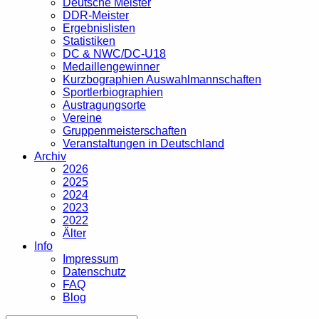
Deutsche Meister
DDR-Meister
Ergebnislisten
Statistiken
DC & NWC/DC-U18
Medaillengewinner
Kurzbographien Auswahlmannschaften
Sportlerbiographien
Austragungsorte
Vereine
Gruppenmeisterschaften
Veranstaltungen in Deutschland
Archiv
2026
2025
2024
2023
2022
Älter
Info
Impressum
Datenschutz
FAQ
Blog