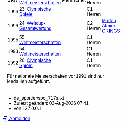
1997
Mannschaft
Weltmeisterschaften
Herren
23.
Olympische
C1
1996
Spiele
Herren
Marlon
24.
Weltcup-
C2
1996
Almiro
Gesamtwertung
Herren
GRINGS
55.
C1
1995
Weltmeisterschaften
Herren
54.
C1
1993
Weltmeisterschaften
Herren
26.
Olympische
C1
1992
Spiele
Herren
Für nationale Meisterschaften vor 1991 sind nur
Medaillen aufgeführt.
de_sportler/spo_717s.txt
Zuletzt geändert:
03-Aug-2026 07:41
von
127.0.0.1
Anmelden