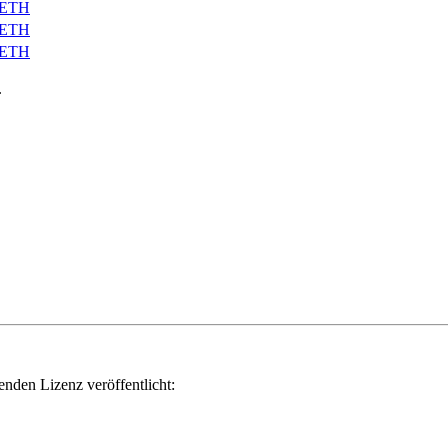
SETH
SETH
SETH
.
genden Lizenz veröffentlicht: