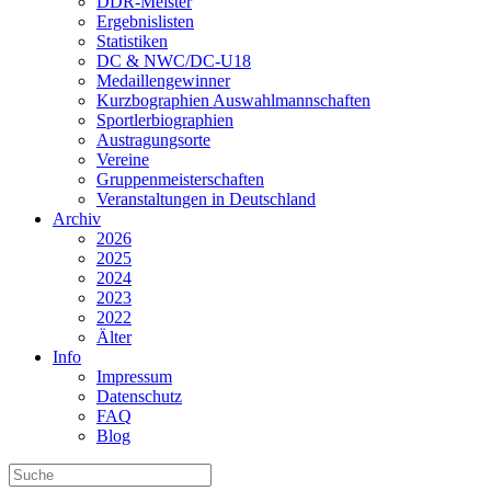
DDR-Meister
Ergebnislisten
Statistiken
DC & NWC/DC-U18
Medaillengewinner
Kurzbographien Auswahlmannschaften
Sportlerbiographien
Austragungsorte
Vereine
Gruppenmeisterschaften
Veranstaltungen in Deutschland
Archiv
2026
2025
2024
2023
2022
Älter
Info
Impressum
Datenschutz
FAQ
Blog