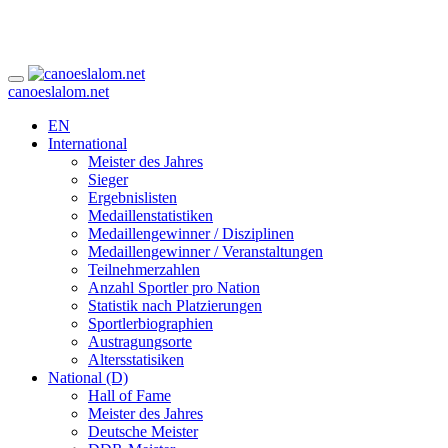
canoeslalom.net
EN
International
Meister des Jahres
Sieger
Ergebnislisten
Medaillenstatistiken
Medaillengewinner / Disziplinen
Medaillengewinner / Veranstaltungen
Teilnehmerzahlen
Anzahl Sportler pro Nation
Statistik nach Platzierungen
Sportlerbiographien
Austragungsorte
Altersstatisiken
National (D)
Hall of Fame
Meister des Jahres
Deutsche Meister