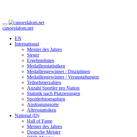
canoeslalom.net
EN
International
Meister des Jahres
Sieger
Ergebnislisten
Medaillenstatistiken
Medaillengewinner / Disziplinen
Medaillengewinner / Veranstaltungen
Teilnehmerzahlen
Anzahl Sportler pro Nation
Statistik nach Platzierungen
Sportlerbiographien
Austragungsorte
Altersstatisiken
National (D)
Hall of Fame
Meister des Jahres
Deutsche Meister