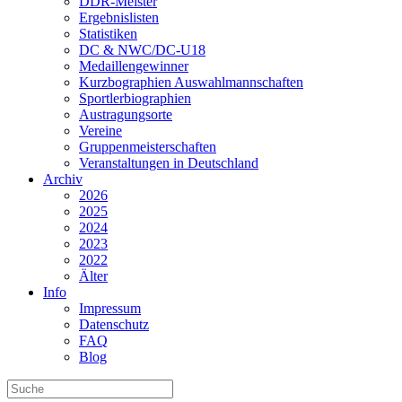
DDR-Meister
Ergebnislisten
Statistiken
DC & NWC/DC-U18
Medaillengewinner
Kurzbographien Auswahlmannschaften
Sportlerbiographien
Austragungsorte
Vereine
Gruppenmeisterschaften
Veranstaltungen in Deutschland
Archiv
2026
2025
2024
2023
2022
Älter
Info
Impressum
Datenschutz
FAQ
Blog