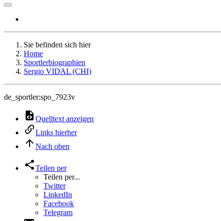
Sie befinden sich hier
Home
Sportlerbiographien
Sergio VIDAL (CHI)
de_sportler:spo_7923v
Quelltext anzeigen
Links hierher
Nach oben
Teilen per
Teilen per...
Twitter
LinkedIn
Facebook
Telegram