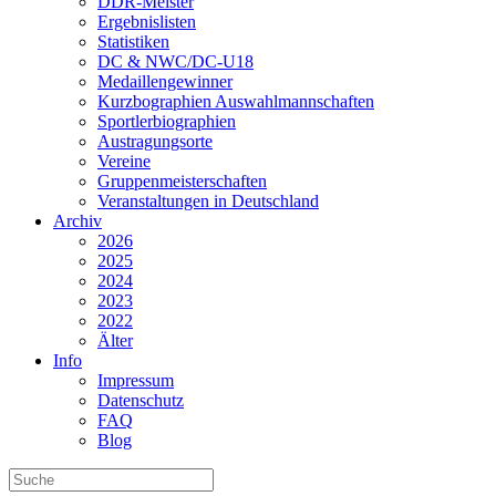
DDR-Meister
Ergebnislisten
Statistiken
DC & NWC/DC-U18
Medaillengewinner
Kurzbographien Auswahlmannschaften
Sportlerbiographien
Austragungsorte
Vereine
Gruppenmeisterschaften
Veranstaltungen in Deutschland
Archiv
2026
2025
2024
2023
2022
Älter
Info
Impressum
Datenschutz
FAQ
Blog