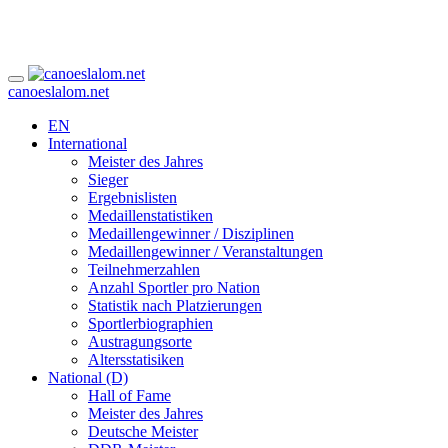
canoeslalom.net
EN
International
Meister des Jahres
Sieger
Ergebnislisten
Medaillenstatistiken
Medaillengewinner / Disziplinen
Medaillengewinner / Veranstaltungen
Teilnehmerzahlen
Anzahl Sportler pro Nation
Statistik nach Platzierungen
Sportlerbiographien
Austragungsorte
Altersstatisiken
National (D)
Hall of Fame
Meister des Jahres
Deutsche Meister