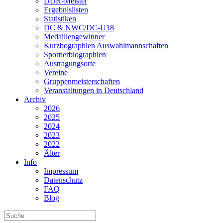
DDR-Meister
Ergebnislisten
Statistiken
DC & NWC/DC-U18
Medaillengewinner
Kurzbographien Auswahlmannschaften
Sportlerbiographien
Austragungsorte
Vereine
Gruppenmeisterschaften
Veranstaltungen in Deutschland
Archiv
2026
2025
2024
2023
2022
Älter
Info
Impressum
Datenschutz
FAQ
Blog