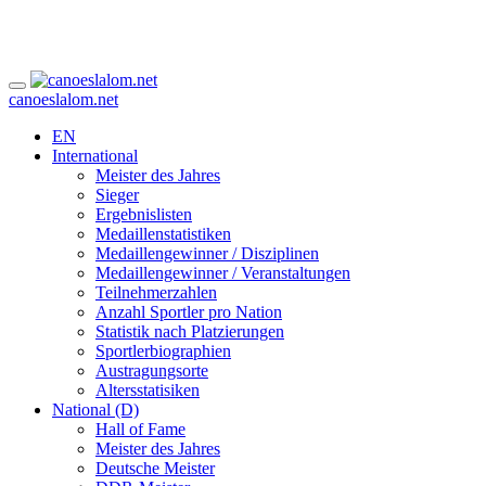
canoeslalom.net
EN
International
Meister des Jahres
Sieger
Ergebnislisten
Medaillenstatistiken
Medaillengewinner / Disziplinen
Medaillengewinner / Veranstaltungen
Teilnehmerzahlen
Anzahl Sportler pro Nation
Statistik nach Platzierungen
Sportlerbiographien
Austragungsorte
Altersstatisiken
National (D)
Hall of Fame
Meister des Jahres
Deutsche Meister