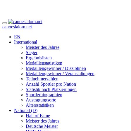
canoeslalom.net
EN
International
Meister des Jahres
Sieger
Ergebnislisten
Medaillenstatistiken
Medaillengewinner / Disziplinen
Medaillengewinner / Veranstaltungen
Teilnehmerzahlen
Anzahl Sportler pro Nation
Statistik nach Platzierungen
Sportlerbiographien
Austragungsorte
Altersstatisiken
National (D)
Hall of Fame
Meister des Jahres
Deutsche Meister