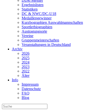
DDR-Meister
Ergebnislisten
Statistiken
DC & NWC/DC-U18
Medaillengewinner
Kurzbographien Auswahlmannschaften
Sportlerbiographien
Austragungsorte
Vereine
Gruppenmeisterschaften
Veranstaltungen in Deutschland
Archiv
2026
2025
2024
2023
2022
Älter
Info
Impressum
Datenschutz
FAQ
Blog