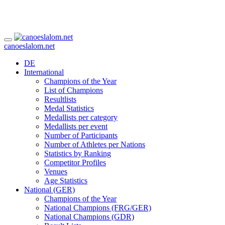
canoeslalom.net
DE
International
Champions of the Year
List of Champions
Resultlists
Medal Statistics
Medallists per category
Medallists per event
Number of Participants
Number of Athletes per Nations
Statistics by Ranking
Competitor Profiles
Venues
Age Statistics
National (GER)
Champions of the Year
National Champions (FRG/GER)
National Champions (GDR)