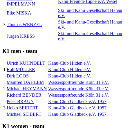
Kanu-Freunde Lippe e.V. Wesel
IMPELMANN
Ski- und Kanu-Gesellschaft Hanau
Eike MISKA
e.V.
Ski- und Kanu-Gesellschaft Hanau
3
Thomas WENZEL
e.V.
Ski- und Kanu-Gesellschaft Hanau
Jürgen KRESS
e.V.
K1 men - team
Ulrich KÜHNDELT
Kanu-Club Hilden e.V.
1
Ralf MÜLLER
Kanu-Club Hilden e.V.
Dirk LOOS
Kanu-Club Hilden e.V.
Manfred DAHLEM
Wassersportfreunde Köln 31 e.V.
2
Michael HEYMANN
Wassersportfreunde Köln 31 e.V.
Richard BENDER
Wassersportfreunde Köln 31 e.V.
Peter BRAUN
Kanu-Club Gladbeck e.V. 1957
3
Heiko SEIBERT
Kanu-Club Gladbeck e.V. 1957
Michael SEIBERT
Kanu-Club Gladbeck e.V. 1957
K1 women - team