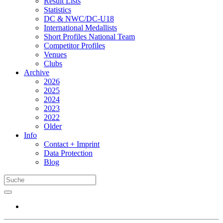
Result Lists
Statistics
DC & NWC/DC-U18
International Medallists
Short Profiles National Team
Competitor Profiles
Venues
Clubs
Archive
2026
2025
2024
2023
2022
Older
Info
Contact + Imprint
Data Protection
Blog