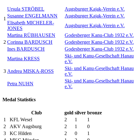
Ursula STRÖBEL
Augsburger Kajak-Verein e.V.
Susanne ENGELMANN
Augsburger Kajak-Verein e.V.
1
Elisabeth MICHELER-
Augsburger Kajak-Verein e.V.
JONES
Martina RÜBHAUSEN
Godesberger Kanu-Club 1932 e.V.
2
Corinna BARDUSCH
Godesberger Kanu-Club 1932 e.V.
Ines BARDUSCH
Godesberger Kanu-Club 1932 e.V.
Ski- und Kanu-Gesellschaft Hanau
Martina KRESS
e.V.
Ski- und Kanu-Gesellschaft Hanau
3
Andrea MISKA-ROSS
e.V.
Ski- und Kanu-Gesellschaft Hanau
Petra NUHN
e.V.
Medal Statistics
Club
gold
silver
bronze
1
KFL Wesel
2
1
1
2
AKV Augsburg
2
1
0
3
KC Hilden
2
0
1