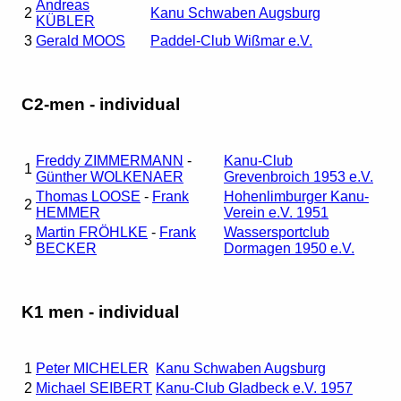
Andreas
2
Kanu Schwaben Augsburg
KÜBLER
3
Gerald MOOS
Paddel-Club Wißmar e.V.
C2-men - individual
Freddy ZIMMERMANN
-
Kanu-Club
1
Günther WOLKENAER
Grevenbroich 1953 e.V.
Thomas LOOSE
-
Frank
Hohenlimburger Kanu-
2
HEMMER
Verein e.V. 1951
Martin FRÖHLKE
-
Frank
Wassersportclub
3
BECKER
Dormagen 1950 e.V.
K1 men - individual
1
Peter MICHELER
Kanu Schwaben Augsburg
2
Michael SEIBERT
Kanu-Club Gladbeck e.V. 1957