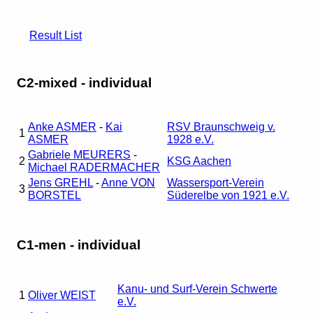
Result List
C2-mixed - individual
Anke ASMER
-
Kai
RSV Braunschweig v.
1
ASMER
1928 e.V.
Gabriele MEURERS
-
2
KSG Aachen
Michael RADERMACHER
Jens GREHL
-
Anne VON
Wassersport-Verein
3
BORSTEL
Süderelbe von 1921 e.V.
C1-men - individual
Kanu- und Surf-Verein Schwerte
1
Oliver WEIST
e.V.