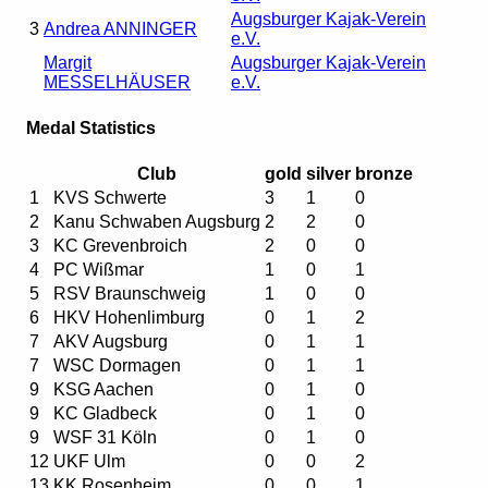
Augsburger Kajak-Verein
3
Andrea ANNINGER
e.V.
Margit
Augsburger Kajak-Verein
MESSELHÄUSER
e.V.
Medal Statistics
Club
gold
silver
bronze
1
KVS Schwerte
3
1
0
2
Kanu Schwaben Augsburg
2
2
0
3
KC Grevenbroich
2
0
0
4
PC Wißmar
1
0
1
5
RSV Braunschweig
1
0
0
6
HKV Hohenlimburg
0
1
2
7
AKV Augsburg
0
1
1
7
WSC Dormagen
0
1
1
9
KSG Aachen
0
1
0
9
KC Gladbeck
0
1
0
9
WSF 31 Köln
0
1
0
12
UKF Ulm
0
0
2
13
KK Rosenheim
0
0
1