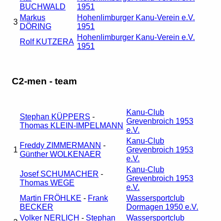
BUCHWALD
1951
Markus
Hohenlimburger Kanu-Verein e.V.
3
DÖRING
1951
Hohenlimburger Kanu-Verein e.V.
Rolf KUTZERA
1951
C2-men - team
Kanu-Club
Stephan KÜPPERS
-
Grevenbroich 1953
Thomas KLEIN-IMPELMANN
e.V.
Kanu-Club
Freddy ZIMMERMANN
-
1
Grevenbroich 1953
Günther WOLKENAER
e.V.
Kanu-Club
Josef SCHUMACHER
-
Grevenbroich 1953
Thomas WEGE
e.V.
Martin FRÖHLKE
-
Frank
Wassersportclub
BECKER
Dormagen 1950 e.V.
Volker NERLICH
-
Stephan
Wassersportclub