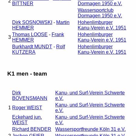
2
BITTNER
Dormagen 1950 e.V.
Wassersportclub
Dormagen 1950 e.V.
Dirk SOSNOWSKI
-
Martin
Hohenlimburger
HEMMER
Kanu-Verein e.V. 1951
Thomas LOOSE
-
Frank
Hohenlimburger
3
HEMMER
Kanu-Verein e.V. 1951
Burkhardt MUNDT
-
Rolf
Hohenlimburger
KUTZERA
Kanu-Verein e.V. 1951
K1 men - team
Dirk
Kanu- und Surf-Verein Schwerte
BOVENSMANN
e.V.
Kanu- und Surf-Verein Schwerte
1
Roger WEIST
e.V.
Eckehard jun.
Kanu- und Surf-Verein Schwerte
WEIST
e.V.
Richard BENDER
Wassersportfreunde Köln 31 e.V.
2
Jochen GEIER
Wassersportfreunde Köln 31 e.V.