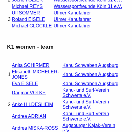
Michael REYS
Wassersportfreunde Köln 31 e.V.
Ulf SOMMER
Ulmer Kanufahrer
3
Roland EISELE
Ulmer Kanufahrer
Michael GLÖCKLE
Ulmer Kanufahrer
K1 women - team
Anita SCHIRMER
Kanu Schwaben Augsburg
Elisabeth MICHELER-
1
Kanu Schwaben Augsburg
JONES
Eva EISELE
Kanu Schwaben Augsburg
Kanu- und Surf-Verein
Dagmar VOLKE
Schwerte e.V.
Kanu- und Surf-Verein
2
Anke HILDESHEIM
Schwerte e.V.
Kanu- und Surf-Verein
Andrea ADRIAN
Schwerte e.V.
Augsburger Kajak-Verein
Andrea MISKA-ROSS
e.V.