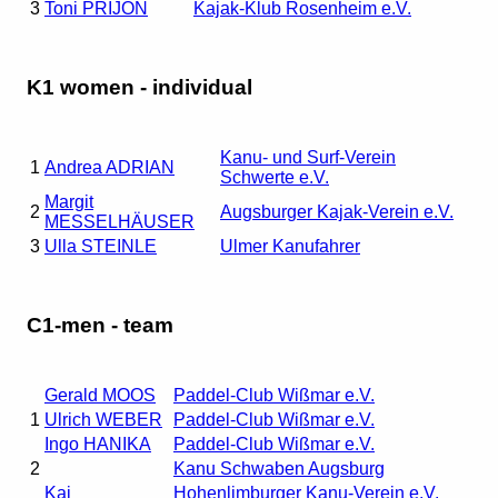
3
Toni PRIJON
Kajak-Klub Rosenheim e.V.
K1 women - individual
Kanu- und Surf-Verein
1
Andrea ADRIAN
Schwerte e.V.
Margit
2
Augsburger Kajak-Verein e.V.
MESSELHÄUSER
3
Ulla STEINLE
Ulmer Kanufahrer
C1-men - team
Gerald MOOS
Paddel-Club Wißmar e.V.
1
Ulrich WEBER
Paddel-Club Wißmar e.V.
Ingo HANIKA
Paddel-Club Wißmar e.V.
2
Kanu Schwaben Augsburg
Kai
Hohenlimburger Kanu-Verein e.V.