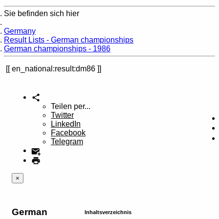
Sie befinden sich hier
Home
Germany
Result Lists - German championships
German championships - 1986
en_national:result:dm86
Teilen per...
Twitter
LinkedIn
Facebook
Telegram
×
German
Inhaltsverzeichnis