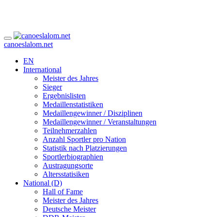
canoeslalom.net
EN
International
Meister des Jahres
Sieger
Ergebnislisten
Medaillenstatistiken
Medaillengewinner / Disziplinen
Medaillengewinner / Veranstaltungen
Teilnehmerzahlen
Anzahl Sportler pro Nation
Statistik nach Platzierungen
Sportlerbiographien
Austragungsorte
Altersstatisiken
National (D)
Hall of Fame
Meister des Jahres
Deutsche Meister