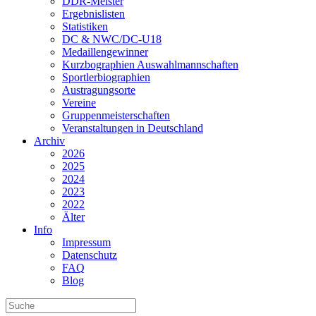
DDR-Meister
Ergebnislisten
Statistiken
DC & NWC/DC-U18
Medaillengewinner
Kurzbographien Auswahlmannschaften
Sportlerbiographien
Austragungsorte
Vereine
Gruppenmeisterschaften
Veranstaltungen in Deutschland
Archiv
2026
2025
2024
2023
2022
Älter
Info
Impressum
Datenschutz
FAQ
Blog