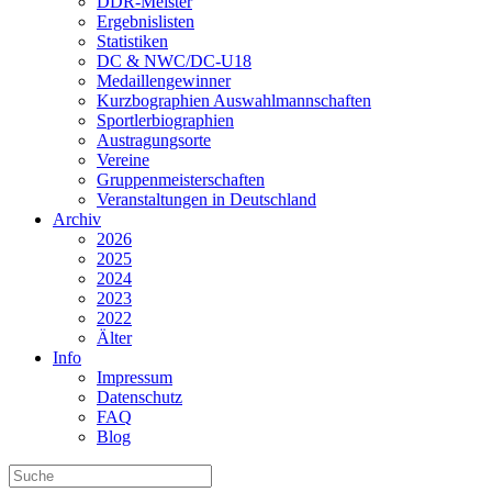
DDR-Meister
Ergebnislisten
Statistiken
DC & NWC/DC-U18
Medaillengewinner
Kurzbographien Auswahlmannschaften
Sportlerbiographien
Austragungsorte
Vereine
Gruppenmeisterschaften
Veranstaltungen in Deutschland
Archiv
2026
2025
2024
2023
2022
Älter
Info
Impressum
Datenschutz
FAQ
Blog