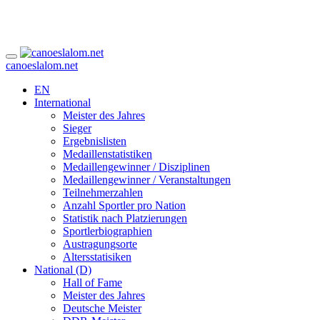
canoeslalom.net
EN
International
Meister des Jahres
Sieger
Ergebnislisten
Medaillenstatistiken
Medaillengewinner / Disziplinen
Medaillengewinner / Veranstaltungen
Teilnehmerzahlen
Anzahl Sportler pro Nation
Statistik nach Platzierungen
Sportlerbiographien
Austragungsorte
Altersstatisiken
National (D)
Hall of Fame
Meister des Jahres
Deutsche Meister