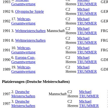
1993
GE
Gesamtwertung
Herren
TRUMMER
C2
Michael
1992
9.
Olympische Spiele
GE
Herren
TRUMMER
17.
Weltcup-
C2
Michael
1992
GE
Gesamtwertung
Herren
TRUMMER
C2
Michael
1991
3.
Weltmeisterschaften
Mannschaft
FR
Herren
TRUMMER
C2
Michael
1991
8.
Weltmeisterschaften
FR
Herren
TRUMMER
10.
Weltcup-
C2
Michael
1991
FR
Gesamtwertung
Herren
TRUMMER
6.
Europa-Cup-
C2
Michael
1990
GD
Gesamtwertung
Herren
TRUMMER
19.
Weltcup-
C2
Michael
1989
GD
Gesamtwertung
Herren
TRUMMER
Platzierungen (Deutsche Meisterschaften)
2.
Deutsche
C2
Michael
1997
Mannschaft
Meisterschaften
Herren
TRUMMER
3.
Deutsche
C2
Michael
1997
Meisterschaften
Herren
TRUMMER