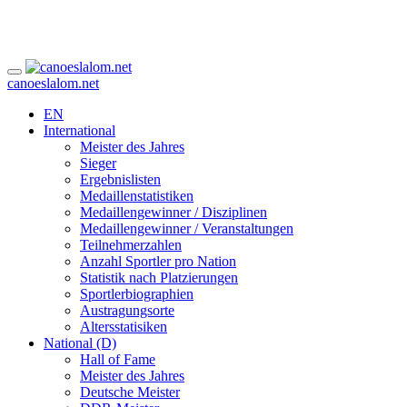
canoeslalom.net
EN
International
Meister des Jahres
Sieger
Ergebnislisten
Medaillenstatistiken
Medaillengewinner / Disziplinen
Medaillengewinner / Veranstaltungen
Teilnehmerzahlen
Anzahl Sportler pro Nation
Statistik nach Platzierungen
Sportlerbiographien
Austragungsorte
Altersstatisiken
National (D)
Hall of Fame
Meister des Jahres
Deutsche Meister