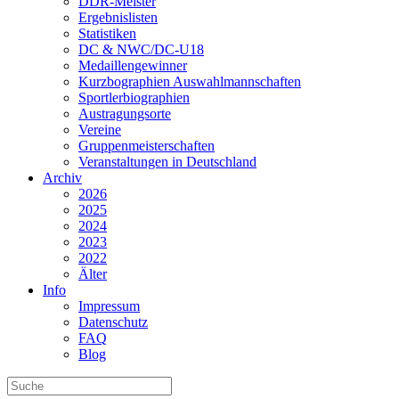
DDR-Meister
Ergebnislisten
Statistiken
DC & NWC/DC-U18
Medaillengewinner
Kurzbographien Auswahlmannschaften
Sportlerbiographien
Austragungsorte
Vereine
Gruppenmeisterschaften
Veranstaltungen in Deutschland
Archiv
2026
2025
2024
2023
2022
Älter
Info
Impressum
Datenschutz
FAQ
Blog