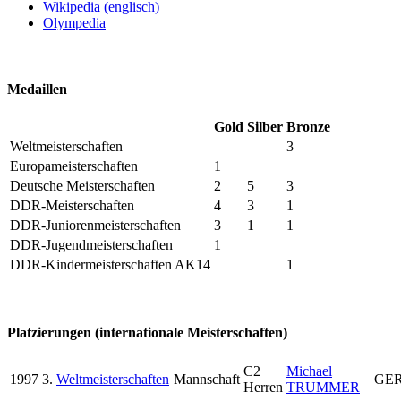
Wikipedia (englisch)
Olympedia
Medaillen
Gold
Silber
Bronze
Weltmeisterschaften
3
Europameisterschaften
1
Deutsche Meisterschaften
2
5
3
DDR-Meisterschaften
4
3
1
DDR-Juniorenmeisterschaften
3
1
1
DDR-Jugendmeisterschaften
1
DDR-Kindermeisterschaften AK14
1
Platzierungen (internationale Meisterschaften)
C2
Michael
1997
3.
Weltmeisterschaften
Mannschaft
GE
Herren
TRUMMER