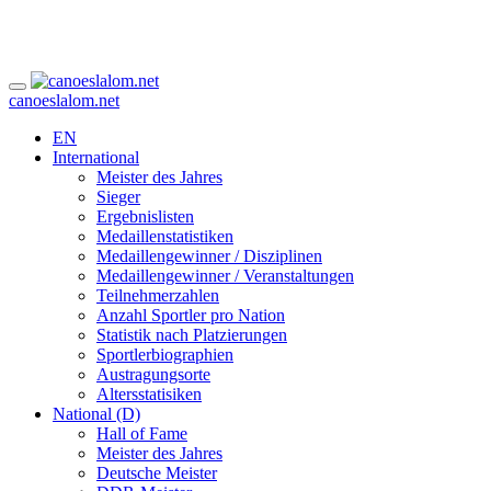
canoeslalom.net
EN
International
Meister des Jahres
Sieger
Ergebnislisten
Medaillenstatistiken
Medaillengewinner / Disziplinen
Medaillengewinner / Veranstaltungen
Teilnehmerzahlen
Anzahl Sportler pro Nation
Statistik nach Platzierungen
Sportlerbiographien
Austragungsorte
Altersstatisiken
National (D)
Hall of Fame
Meister des Jahres
Deutsche Meister