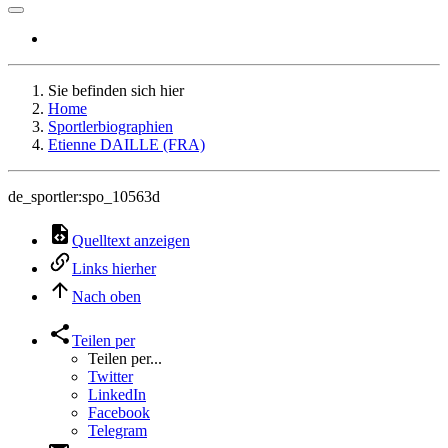
Sie befinden sich hier
Home
Sportlerbiographien
Etienne DAILLE (FRA)
de_sportler:spo_10563d
Quelltext anzeigen
Links hierher
Nach oben
Teilen per
Teilen per...
Twitter
LinkedIn
Facebook
Telegram