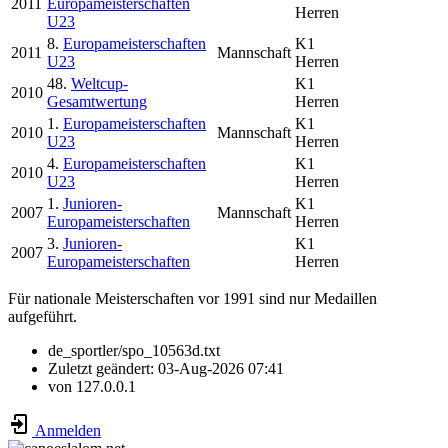
2011
Europameisterschaften
Herren
U23
8.
Europameisterschaften
K1
2011
Mannschaft
U23
Herren
48.
Weltcup-
K1
2010
Gesamtwertung
Herren
1.
Europameisterschaften
K1
2010
Mannschaft
U23
Herren
4.
Europameisterschaften
K1
2010
U23
Herren
1.
Junioren-
K1
2007
Mannschaft
Europameisterschaften
Herren
3.
Junioren-
K1
2007
Europameisterschaften
Herren
Für nationale Meisterschaften vor 1991 sind nur Medaillen
aufgeführt.
de_sportler/spo_10563d.txt
Zuletzt geändert:
03-Aug-2026 07:41
von
127.0.0.1
Anmelden