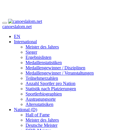
canoeslalom.net
EN
International
Meister des Jahres
Sieger
Ergebnislisten
Medaillenstatistiken
Medaillengewinner / Disziplinen
Medaillengewinner / Veranstaltungen
Teilnehmerzahlen
Anzahl Sportler pro Nation
Statistik nach Platzierungen
Sportlerbiographien
Austragungsorte
Altersstatisiken
National (D)
Hall of Fame
Meister des Jahres
Deutsche Meister