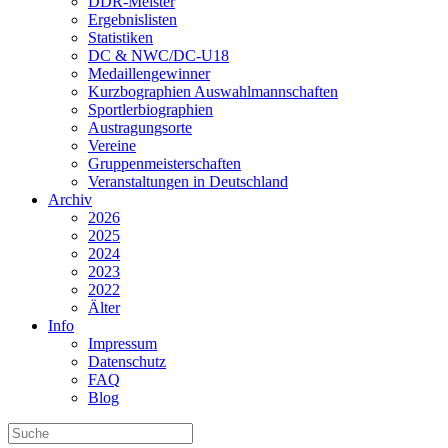
DDR-Meister
Ergebnislisten
Statistiken
DC & NWC/DC-U18
Medaillengewinner
Kurzbographien Auswahlmannschaften
Sportlerbiographien
Austragungsorte
Vereine
Gruppenmeisterschaften
Veranstaltungen in Deutschland
Archiv
2026
2025
2024
2023
2022
Älter
Info
Impressum
Datenschutz
FAQ
Blog