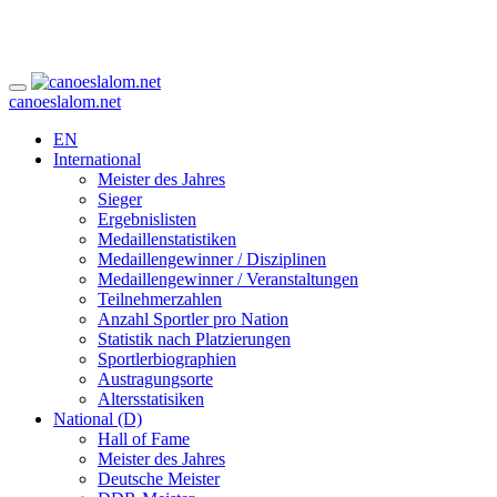
canoeslalom.net
EN
International
Meister des Jahres
Sieger
Ergebnislisten
Medaillenstatistiken
Medaillengewinner / Disziplinen
Medaillengewinner / Veranstaltungen
Teilnehmerzahlen
Anzahl Sportler pro Nation
Statistik nach Platzierungen
Sportlerbiographien
Austragungsorte
Altersstatisiken
National (D)
Hall of Fame
Meister des Jahres
Deutsche Meister