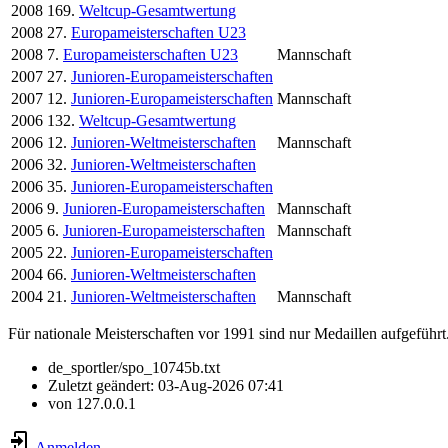
2008
169.
Weltcup-Gesamtwertung
2008
27.
Europameisterschaften U23
2008
7.
Europameisterschaften U23
Mannschaft
2007
27.
Junioren-Europameisterschaften
2007
12.
Junioren-Europameisterschaften
Mannschaft
2006
132.
Weltcup-Gesamtwertung
2006
12.
Junioren-Weltmeisterschaften
Mannschaft
2006
32.
Junioren-Weltmeisterschaften
2006
35.
Junioren-Europameisterschaften
2006
9.
Junioren-Europameisterschaften
Mannschaft
2005
6.
Junioren-Europameisterschaften
Mannschaft
2005
22.
Junioren-Europameisterschaften
2004
66.
Junioren-Weltmeisterschaften
2004
21.
Junioren-Weltmeisterschaften
Mannschaft
Für nationale Meisterschaften vor 1991 sind nur Medaillen aufgeführt
de_sportler/spo_10745b.txt
Zuletzt geändert:
03-Aug-2026 07:41
von
127.0.0.1
Anmelden