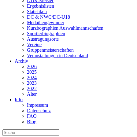
DDR-Meister
Ergebnislisten
Statistiken
DC & NWC/DC-U18
Medaillengewinner
Kurzbographien Auswahlmannschaften
Sportlerbiographien
Austragungsorte
Vereine
Gruppenmeisterschaften
Veranstaltungen in Deutschland
Archiv
2026
2025
2024
2023
2022
Älter
Info
Impressum
Datenschutz
FAQ
Blog