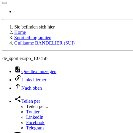
Sie befinden sich hier
Home
Sportlerbiographien
Guillaume BANDELIER (SUI)
de_sportler:spo_10745b
Quelltext anzeigen
Links hierher
Nach oben
Teilen per
Teilen per...
Twitter
LinkedIn
Facebook
Telegram