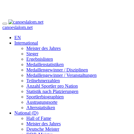
canoeslalom.net
EN
International
Meister des Jahres
Sieger
Ergebnislisten
Medaillenstatistiken
Medaillengewinner / Disziplinen
Medaillengewinner / Veranstaltungen
Teilnehmerzahlen
Anzahl Sportler pro Nation
Statistik nach Platzierungen
Sportlerbiographien
Austragungsorte
Altersstatisiken
National (D)
Hall of Fame
Meister des Jahres
Deutsche Meister