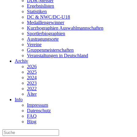
DDR-Meister
Ergebnislisten
Statistiken
DC & NWC/DC-U18
Medaillengewinner
Kurzbographien Auswahlmannschaften
Sportlerbiographien
Austragungsorte
Vereine
Gruppenmeisterschaften
Veranstaltungen in Deutschland
Archiv
2026
2025
2024
2023
2022
Älter
Info
Impressum
Datenschutz
FAQ
Blog