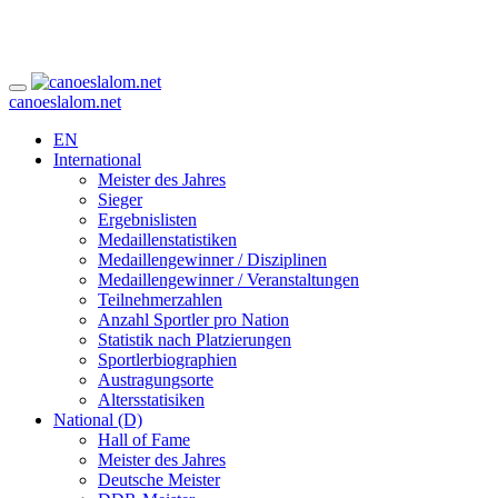
canoeslalom.net
EN
International
Meister des Jahres
Sieger
Ergebnislisten
Medaillenstatistiken
Medaillengewinner / Disziplinen
Medaillengewinner / Veranstaltungen
Teilnehmerzahlen
Anzahl Sportler pro Nation
Statistik nach Platzierungen
Sportlerbiographien
Austragungsorte
Altersstatisiken
National (D)
Hall of Fame
Meister des Jahres
Deutsche Meister