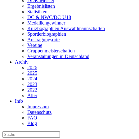
DDR-Meister
Ergebnislisten
Statistiken
DC & NWC/DC-U18
Medaillengewinner
Kurzbographien Auswahlmannschaften
Sportlerbiographien
Austragungsorte
Vereine
Gruppenmeisterschaften
Veranstaltungen in Deutschland
Archiv
2026
2025
2024
2023
2022
Älter
Info
Impressum
Datenschutz
FAQ
Blog