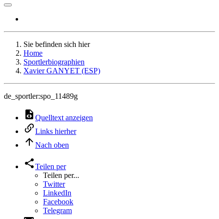
Sie befinden sich hier
Home
Sportlerbiographien
Xavier GANYET (ESP)
de_sportler:spo_11489g
Quelltext anzeigen
Links hierher
Nach oben
Teilen per
Teilen per...
Twitter
LinkedIn
Facebook
Telegram