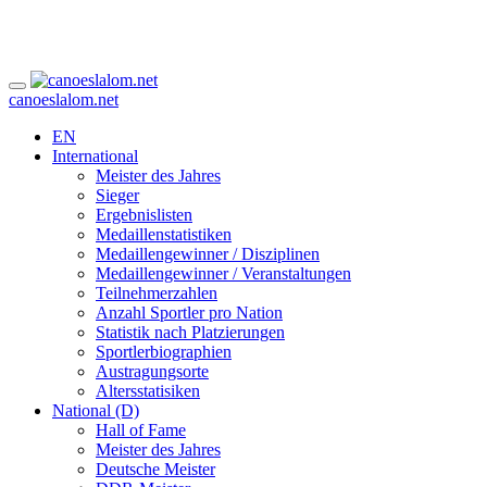
canoeslalom.net
EN
International
Meister des Jahres
Sieger
Ergebnislisten
Medaillenstatistiken
Medaillengewinner / Disziplinen
Medaillengewinner / Veranstaltungen
Teilnehmerzahlen
Anzahl Sportler pro Nation
Statistik nach Platzierungen
Sportlerbiographien
Austragungsorte
Altersstatisiken
National (D)
Hall of Fame
Meister des Jahres
Deutsche Meister