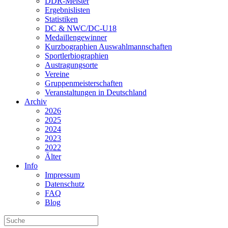
DDR-Meister
Ergebnislisten
Statistiken
DC & NWC/DC-U18
Medaillengewinner
Kurzbographien Auswahlmannschaften
Sportlerbiographien
Austragungsorte
Vereine
Gruppenmeisterschaften
Veranstaltungen in Deutschland
Archiv
2026
2025
2024
2023
2022
Älter
Info
Impressum
Datenschutz
FAQ
Blog