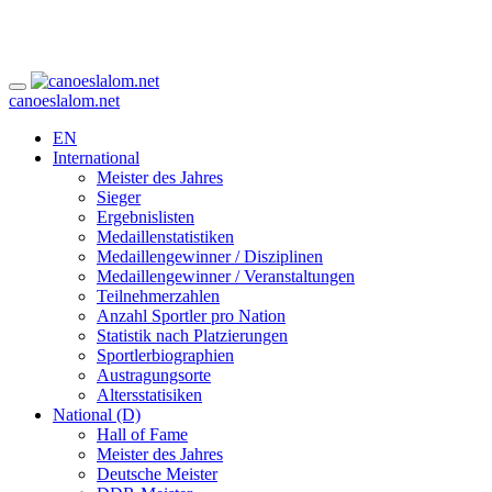
canoeslalom.net
EN
International
Meister des Jahres
Sieger
Ergebnislisten
Medaillenstatistiken
Medaillengewinner / Disziplinen
Medaillengewinner / Veranstaltungen
Teilnehmerzahlen
Anzahl Sportler pro Nation
Statistik nach Platzierungen
Sportlerbiographien
Austragungsorte
Altersstatisiken
National (D)
Hall of Fame
Meister des Jahres
Deutsche Meister