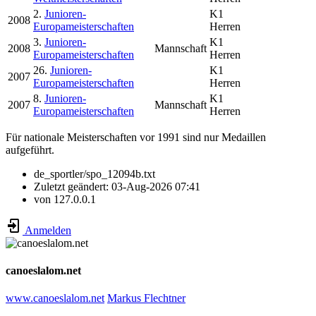
2.
Junioren-
K1
2008
Europameisterschaften
Herren
3.
Junioren-
K1
2008
Mannschaft
Europameisterschaften
Herren
26.
Junioren-
K1
2007
Europameisterschaften
Herren
8.
Junioren-
K1
2007
Mannschaft
Europameisterschaften
Herren
Für nationale Meisterschaften vor 1991 sind nur Medaillen
aufgeführt.
de_sportler/spo_12094b.txt
Zuletzt geändert:
03-Aug-2026 07:41
von
127.0.0.1
Anmelden
canoeslalom.net
www.canoeslalom.net
Markus Flechtner