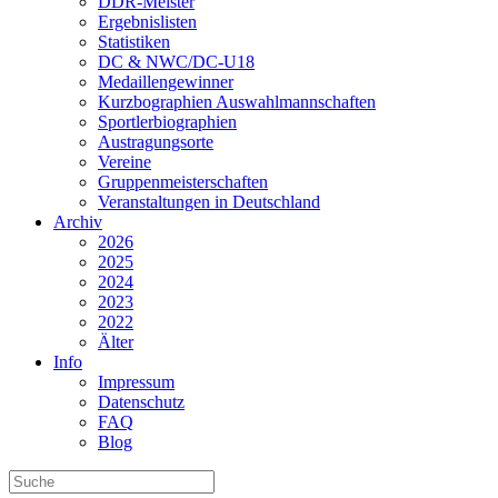
DDR-Meister
Ergebnislisten
Statistiken
DC & NWC/DC-U18
Medaillengewinner
Kurzbographien Auswahlmannschaften
Sportlerbiographien
Austragungsorte
Vereine
Gruppenmeisterschaften
Veranstaltungen in Deutschland
Archiv
2026
2025
2024
2023
2022
Älter
Info
Impressum
Datenschutz
FAQ
Blog