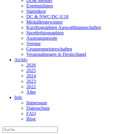
DDR-Meister
Ergebnislisten
Statistiken
DC & NWC/DC-U18
Medaillengewinner
Kurzbographien Auswahlmannschaften
Sportlerbiographien
Austragungsorte
Vereine
Gruppenmeisterschaften
Veranstaltungen in Deutschland
Archiv
2026
2025
2024
2023
2022
Älter
Info
Impressum
Datenschutz
FAQ
Blog