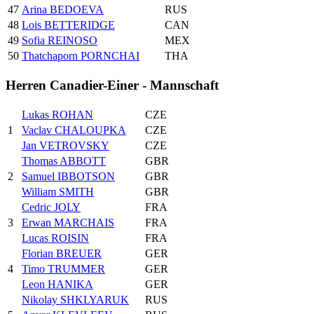
47
Arina BEDOEVA
RUS
48
Lois BETTERIDGE
CAN
49
Sofia REINOSO
MEX
50
Thatchaporn PORNCHAI
THA
Herren Canadier-Einer - Mannschaft
Lukas ROHAN
CZE
1
Vaclav CHALOUPKA
CZE
Jan VETROVSKY
CZE
Thomas ABBOTT
GBR
2
Samuel IBBOTSON
GBR
William SMITH
GBR
Cedric JOLY
FRA
3
Erwan MARCHAIS
FRA
Lucas ROISIN
FRA
Florian BREUER
GER
4
Timo TRUMMER
GER
Leon HANIKA
GER
Nikolay SHKLYARUK
RUS