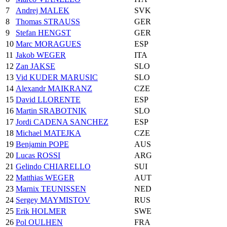
7
Andrej MALEK
SVK
8
Thomas STRAUSS
GER
9
Stefan HENGST
GER
10
Marc MORAGUES
ESP
11
Jakob WEGER
ITA
12
Zan JAKSE
SLO
13
Vid KUDER MARUSIC
SLO
14
Alexandr MAIKRANZ
CZE
15
David LLORENTE
ESP
16
Martin SRABOTNIK
SLO
17
Jordi CADENA SANCHEZ
ESP
18
Michael MATEJKA
CZE
19
Benjamin POPE
AUS
20
Lucas ROSSI
ARG
21
Gelindo CHIARELLO
SUI
22
Matthias WEGER
AUT
23
Marnix TEUNISSEN
NED
24
Sergey MAYMISTOV
RUS
25
Erik HOLMER
SWE
26
Pol OULHEN
FRA