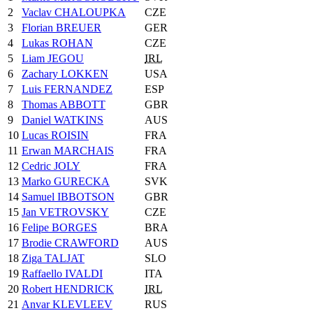
2
Vaclav CHALOUPKA
CZE
3
Florian BREUER
GER
4
Lukas ROHAN
CZE
5
Liam JEGOU
IRL
6
Zachary LOKKEN
USA
7
Luis FERNANDEZ
ESP
8
Thomas ABBOTT
GBR
9
Daniel WATKINS
AUS
10
Lucas ROISIN
FRA
11
Erwan MARCHAIS
FRA
12
Cedric JOLY
FRA
13
Marko GURECKA
SVK
14
Samuel IBBOTSON
GBR
15
Jan VETROVSKY
CZE
16
Felipe BORGES
BRA
17
Brodie CRAWFORD
AUS
18
Ziga TALJAT
SLO
19
Raffaello IVALDI
ITA
20
Robert HENDRICK
IRL
21
Anvar KLEVLEEV
RUS