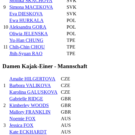
Monika SKACHOVA
SVK
9
Simona MACEKOVA
SVK
Eva DIESKOVA
SVK
Ewa HURKALA
POL
10
Aleksandra GORA
POL
Oliwia JELENSKA
POL
Yu-Han CHUNG
TPE
11
Chih-Chin CHOU
TPE
Jhih-Syuan RAO
TPE
Damen Kajak-Einer - Mannschaft
Amalie HILGERTOVA
CZE
1
Barbora VALIKOVA
CZE
Karolina GALUSKOVA
CZE
Gabrielle RIDGE
GBR
2
Kimberley WOODS
GBR
Mallory FRANKLIN
GBR
Noemie FOX
AUS
3
Jessica FOX
AUS
Kate ECKHARDT
AUS