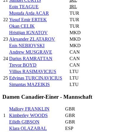
21
Samuel CURTIS
IRL
Eoin TEAGUE
IRL
Mustafa Arda ACAR
TUR
22
Yusuf Emir ERTEK
TUR
Okan CELIK
TUR
Hristijan IGNATOV
MKD
23
Alexander ZLATAROV
MKD
Enis NEBIOVSKI
MKD
Andrew MUSGRAVE
CAN
24
Darius RAMRATTAN
CAN
Trevor BOYD
CAN
Villius RASIMAVICIUS
LTU
25
Edvinas TURCINAVICIUS
LTU
Simantas MAZEIKIS
LTU
Damen Canadier-Einer - Mannschaft
Mallory FRANKLIN
GBR
1
Kimberley WOODS
GBR
Eilidh GIBSON
GBR
Klara OLAZABAL
ESP