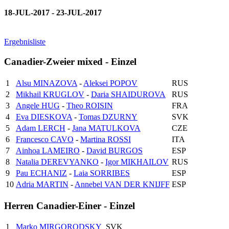
18-JUL-2017 - 23-JUL-2017
Ergebnisliste
Canadier-Zweier mixed - Einzel
1
Alsu MINAZOVA
-
Aleksei POPOV
RUS
2
Mikhail KRUGLOV
-
Daria SHAIDUROVA
RUS
3
Angele HUG
-
Theo ROISIN
FRA
4
Eva DIESKOVA
-
Tomas DZURNY
SVK
5
Adam LERCH
-
Jana MATULKOVA
CZE
6
Francesco CAVO
-
Martina ROSSI
ITA
7
Ainhoa LAMEIRO
-
David BURGOS
ESP
8
Natalia DEREVYANKO
-
Igor MIKHAILOV
RUS
9
Pau ECHANIZ
-
Laia SORRIBES
ESP
10
Adria MARTIN
-
Annebel VAN DER KNIJFF
ESP
Herren Canadier-Einer - Einzel
1
Marko MIRGORODSKY
SVK