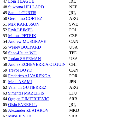
47
Eoin TEAGUE
IRL
48
Suworna HELLARD
NEP
49
Samuel CURTIS
IRL
50
Geronimo CORTEZ
ARG
51
Max KARLSSON
SWE
52
Eryk LEJMEL
POL
53
Matous PETRIK
CZE
54
Andrew MUSGRAVE
CAN
55
Wesley BOLYARD
USA
56
Shao-Hsuan WU
TPE
57
Jordan SHERMAN
USA
58
Andraz ECHEVERRIA OLGUIN
CHI
59
Trevor BOYD
CAN
60
Frederico ALVARENGA
POR
61
Meita ASAMI
JPN
62
Valentin GUTIERREZ
ARG
63
Simantas MAZEIKIS
LTU
64
Ognjen DIMITRIJEVIC
SRB
65
Oisin FARRELL
IRL
66
Alexander ZLATAROV
MKD
67
Milos JEVTIC
SRB