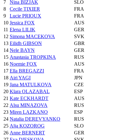
7
Nina BIZJAK
SLO
8
Cecile TIXIER
FRA
9
Lucie PRIOUX
FRA
10
Jessica FOX
AUS
11
Elena LILIK
GER
12
Simona MACEKOVA
SVK
13
Eilidh GIBSON
GBR
14
Nele BAYN
GER
15
Anastasia TROPKINA
RUS
16
Noemie FOX
AUS
17
Ella BREGAZZI
FRA
18
Airi YAGI
JPN
19
Jana MATULKOVA
CZE
20
Klara OLAZABAL
ESP
21
Kate ECKHARDT
AUS
22
Alsu MINAZOVA
RUS
23
Miren LAZKANO
ESP
24
Natalia DEREVYANKO
RUS
25
Alja KOZOROG
SLO
26
Anne BERNERT
GER
27
Eva DIESKOVA
SVK