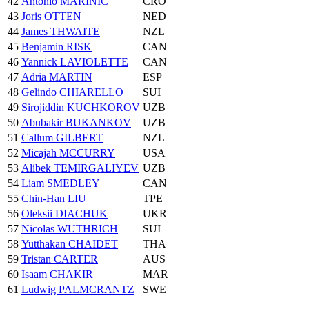
42
Antonio MARINIC
CRO
43
Joris OTTEN
NED
44
James THWAITE
NZL
45
Benjamin RISK
CAN
46
Yannick LAVIOLETTE
CAN
47
Adria MARTIN
ESP
48
Gelindo CHIARELLO
SUI
49
Sirojiddin KUCHKOROV
UZB
50
Abubakir BUKANKOV
UZB
51
Callum GILBERT
NZL
52
Micajah MCCURRY
USA
53
Alibek TEMIRGALIYEV
UZB
54
Liam SMEDLEY
CAN
55
Chin-Han LIU
TPE
56
Oleksii DIACHUK
UKR
57
Nicolas WUTHRICH
SUI
58
Yutthakan CHAIDET
THA
59
Tristan CARTER
AUS
60
Isaam CHAKIR
MAR
61
Ludwig PALMCRANTZ
SWE