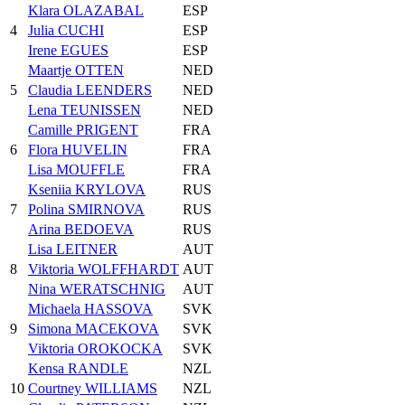
Klara OLAZABAL
ESP
4
Julia CUCHI
ESP
Irene EGUES
ESP
Maartje OTTEN
NED
5
Claudia LEENDERS
NED
Lena TEUNISSEN
NED
Camille PRIGENT
FRA
6
Flora HUVELIN
FRA
Lisa MOUFFLE
FRA
Kseniia KRYLOVA
RUS
7
Polina SMIRNOVA
RUS
Arina BEDOEVA
RUS
Lisa LEITNER
AUT
8
Viktoria WOLFFHARDT
AUT
Nina WERATSCHNIG
AUT
Michaela HASSOVA
SVK
9
Simona MACEKOVA
SVK
Viktoria OROKOCKA
SVK
Kensa RANDLE
NZL
10
Courtney WILLIAMS
NZL