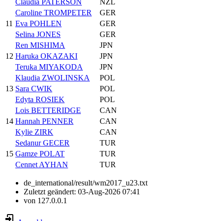
Claudia PATERSON
NZL
Caroline TROMPETER
GER
11
Eva POHLEN
GER
Selina JONES
GER
Ren MISHIMA
JPN
12
Haruka OKAZAKI
JPN
Teruka MIYAKODA
JPN
Klaudia ZWOLINSKA
POL
13
Sara CWIK
POL
Edyta ROSIEK
POL
Lois BETTERIDGE
CAN
14
Hannah PENNER
CAN
Kylie ZIRK
CAN
Sedanur GECER
TUR
15
Gamze POLAT
TUR
Cennet AYHAN
TUR
de_international/result/wm2017_u23.txt
Zuletzt geändert:
03-Aug-2026 07:41
von
127.0.0.1