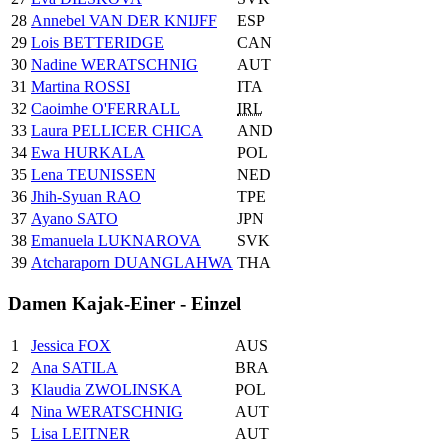
28
Annebel VAN DER KNIJFF
ESP
29
Lois BETTERIDGE
CAN
30
Nadine WERATSCHNIG
AUT
31
Martina ROSSI
ITA
32
Caoimhe O'FERRALL
IRL
33
Laura PELLICER CHICA
AND
34
Ewa HURKALA
POL
35
Lena TEUNISSEN
NED
36
Jhih-Syuan RAO
TPE
37
Ayano SATO
JPN
38
Emanuela LUKNAROVA
SVK
39
Atcharaporn DUANGLAHWA
THA
Damen Kajak-Einer - Einzel
1
Jessica FOX
AUS
2
Ana SATILA
BRA
3
Klaudia ZWOLINSKA
POL
4
Nina WERATSCHNIG
AUT
5
Lisa LEITNER
AUT