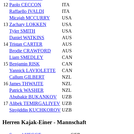
12
Paolo CECCON
ITA
Raffaello IVALDI
ITA
Micajah MCCURRY
USA
13
Zachary LOKKEN
USA
Tyler SMITH
USA
Daniel WATKINS
AUS
14
Tristan CARTER
AUS
Brodie CRAWFORD
AUS
Liam SMEDLEY
CAN
15
Benjamin RISK
CAN
Yannick LAVIOLETTE
CAN
Callum GILBERT
NZL
16
James THWAITE
NZL
Patrick WASHER
NZL
Abubakir BUKANKOV
UZB
17
Alibek TEMIRGALIYEV
UZB
Sirojiddin KUCHKOROV
UZB
Herren Kajak-Einer - Mannschaft