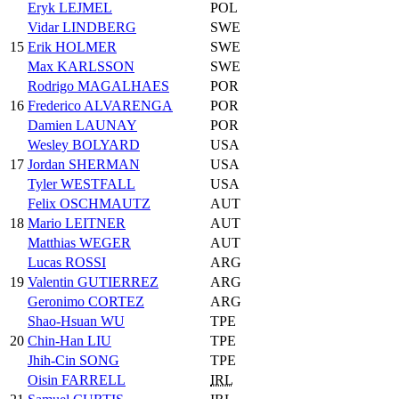
Eryk LEJMEL
POL
Vidar LINDBERG
SWE
15
Erik HOLMER
SWE
Max KARLSSON
SWE
Rodrigo MAGALHAES
POR
16
Frederico ALVARENGA
POR
Damien LAUNAY
POR
Wesley BOLYARD
USA
17
Jordan SHERMAN
USA
Tyler WESTFALL
USA
Felix OSCHMAUTZ
AUT
18
Mario LEITNER
AUT
Matthias WEGER
AUT
Lucas ROSSI
ARG
19
Valentin GUTIERREZ
ARG
Geronimo CORTEZ
ARG
Shao-Hsuan WU
TPE
20
Chin-Han LIU
TPE
Jhih-Cin SONG
TPE
Oisin FARRELL
IRL