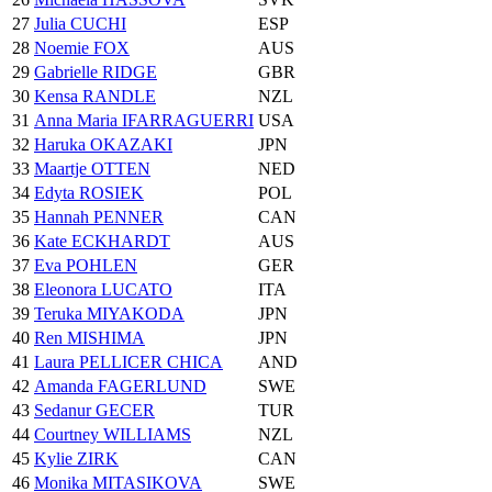
27
Julia CUCHI
ESP
28
Noemie FOX
AUS
29
Gabrielle RIDGE
GBR
30
Kensa RANDLE
NZL
31
Anna Maria IFARRAGUERRI
USA
32
Haruka OKAZAKI
JPN
33
Maartje OTTEN
NED
34
Edyta ROSIEK
POL
35
Hannah PENNER
CAN
36
Kate ECKHARDT
AUS
37
Eva POHLEN
GER
38
Eleonora LUCATO
ITA
39
Teruka MIYAKODA
JPN
40
Ren MISHIMA
JPN
41
Laura PELLICER CHICA
AND
42
Amanda FAGERLUND
SWE
43
Sedanur GECER
TUR
44
Courtney WILLIAMS
NZL
45
Kylie ZIRK
CAN
46
Monika MITASIKOVA
SWE