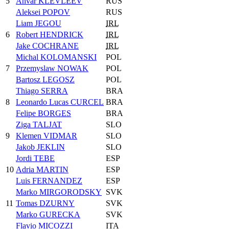
5
Anvar KLEVLEEV
RUS
Aleksei POPOV
RUS
Liam JEGOU
IRL
6
Robert HENDRICK
IRL
Jake COCHRANE
IRL
Michal KOLOMANSKI
POL
7
Przemyslaw NOWAK
POL
Bartosz LEGOSZ
POL
Thiago SERRA
BRA
8
Leonardo Lucas CURCEL
BRA
Felipe BORGES
BRA
Ziga TALJAT
SLO
9
Klemen VIDMAR
SLO
Jakob JEKLIN
SLO
Jordi TEBE
ESP
10
Adria MARTIN
ESP
Luis FERNANDEZ
ESP
Marko MIRGORODSKY
SVK
11
Tomas DZURNY
SVK
Marko GURECKA
SVK
Flavio MICOZZI
ITA