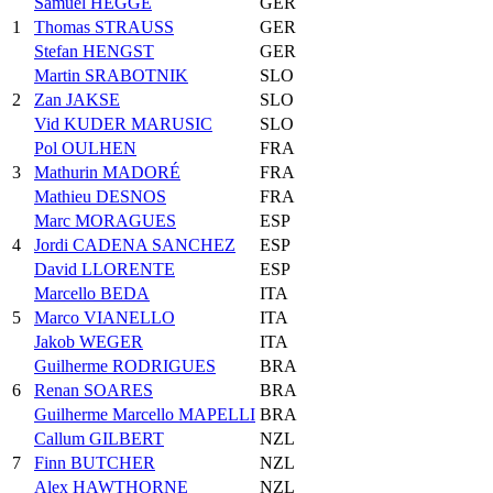
Samuel HEGGE
GER
1
Thomas STRAUSS
GER
Stefan HENGST
GER
Martin SRABOTNIK
SLO
2
Zan JAKSE
SLO
Vid KUDER MARUSIC
SLO
Pol OULHEN
FRA
3
Mathurin MADORÉ
FRA
Mathieu DESNOS
FRA
Marc MORAGUES
ESP
4
Jordi CADENA SANCHEZ
ESP
David LLORENTE
ESP
Marcello BEDA
ITA
5
Marco VIANELLO
ITA
Jakob WEGER
ITA
Guilherme RODRIGUES
BRA
6
Renan SOARES
BRA
Guilherme Marcello MAPELLI
BRA
Callum GILBERT
NZL
7
Finn BUTCHER
NZL
Alex HAWTHORNE
NZL