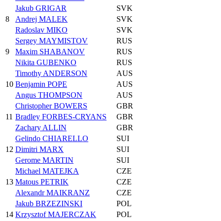
Jakub GRIGAR
SVK
8
Andrej MALEK
SVK
Radoslav MIKO
SVK
Sergey MAYMISTOV
RUS
9
Maxim SHABANOV
RUS
Nikita GUBENKO
RUS
Timothy ANDERSON
AUS
10
Benjamin POPE
AUS
Angus THOMPSON
AUS
Christopher BOWERS
GBR
11
Bradley FORBES-CRYANS
GBR
Zachary ALLIN
GBR
Gelindo CHIARELLO
SUI
12
Dimitri MARX
SUI
Gerome MARTIN
SUI
Michael MATEJKA
CZE
13
Matous PETRIK
CZE
Alexandr MAIKRANZ
CZE
Jakub BRZEZINSKI
POL
14
Krzysztof MAJERCZAK
POL