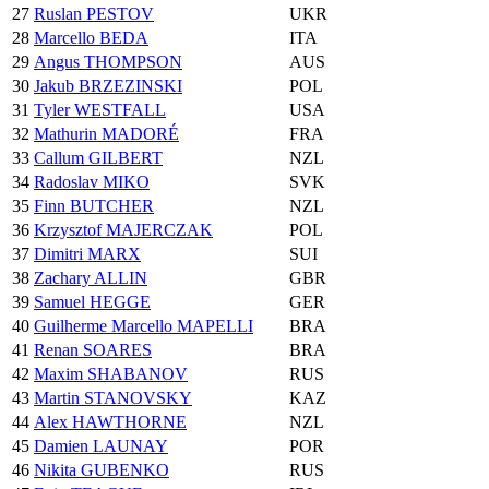
27
Ruslan PESTOV
UKR
28
Marcello BEDA
ITA
29
Angus THOMPSON
AUS
30
Jakub BRZEZINSKI
POL
31
Tyler WESTFALL
USA
32
Mathurin MADORÉ
FRA
33
Callum GILBERT
NZL
34
Radoslav MIKO
SVK
35
Finn BUTCHER
NZL
36
Krzysztof MAJERCZAK
POL
37
Dimitri MARX
SUI
38
Zachary ALLIN
GBR
39
Samuel HEGGE
GER
40
Guilherme Marcello MAPELLI
BRA
41
Renan SOARES
BRA
42
Maxim SHABANOV
RUS
43
Martin STANOVSKY
KAZ
44
Alex HAWTHORNE
NZL
45
Damien LAUNAY
POR
46
Nikita GUBENKO
RUS