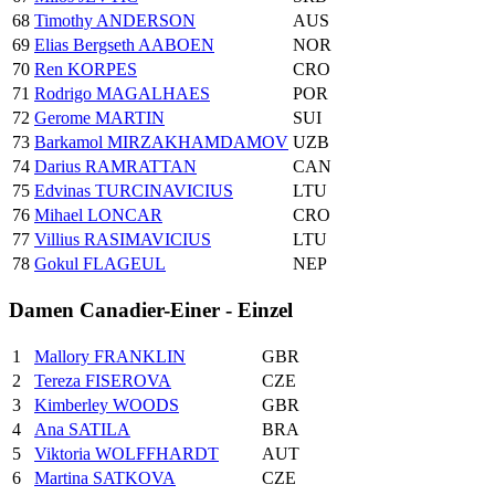
68
Timothy ANDERSON
AUS
69
Elias Bergseth AABOEN
NOR
70
Ren KORPES
CRO
71
Rodrigo MAGALHAES
POR
72
Gerome MARTIN
SUI
73
Barkamol MIRZAKHAMDAMOV
UZB
74
Darius RAMRATTAN
CAN
75
Edvinas TURCINAVICIUS
LTU
76
Mihael LONCAR
CRO
77
Villius RASIMAVICIUS
LTU
78
Gokul FLAGEUL
NEP
Damen Canadier-Einer - Einzel
1
Mallory FRANKLIN
GBR
2
Tereza FISEROVA
CZE
3
Kimberley WOODS
GBR
4
Ana SATILA
BRA
5
Viktoria WOLFFHARDT
AUT
6
Martina SATKOVA
CZE