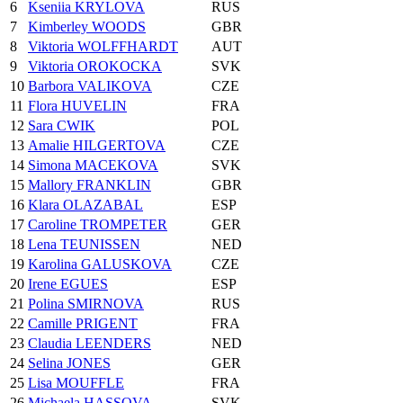
6
Kseniia KRYLOVA
RUS
7
Kimberley WOODS
GBR
8
Viktoria WOLFFHARDT
AUT
9
Viktoria OROKOCKA
SVK
10
Barbora VALIKOVA
CZE
11
Flora HUVELIN
FRA
12
Sara CWIK
POL
13
Amalie HILGERTOVA
CZE
14
Simona MACEKOVA
SVK
15
Mallory FRANKLIN
GBR
16
Klara OLAZABAL
ESP
17
Caroline TROMPETER
GER
18
Lena TEUNISSEN
NED
19
Karolina GALUSKOVA
CZE
20
Irene EGUES
ESP
21
Polina SMIRNOVA
RUS
22
Camille PRIGENT
FRA
23
Claudia LEENDERS
NED
24
Selina JONES
GER
25
Lisa MOUFFLE
FRA
26
Michaela HASSOVA
SVK