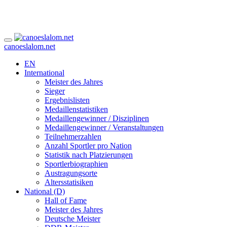
canoeslalom.net
EN
International
Meister des Jahres
Sieger
Ergebnislisten
Medaillenstatistiken
Medaillengewinner / Disziplinen
Medaillengewinner / Veranstaltungen
Teilnehmerzahlen
Anzahl Sportler pro Nation
Statistik nach Platzierungen
Sportlerbiographien
Austragungsorte
Altersstatisiken
National (D)
Hall of Fame
Meister des Jahres
Deutsche Meister