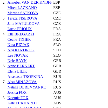
2
Annebel VAN DER KNIJFF
ESP
Miren LAZKANO
ESP
Martina SATKOVA
CZE
3
Tereza FISEROVA
CZE
Jana MATULKOVA
CZE
Lucie PRIOUX
FRA
4
Ella BREGAZZI
FRA
Cecile TIXIER
FRA
Nina BIZJAK
SLO
5
Alja KOZOROG
SLO
Lea NOVAK
SLO
Nele BAYN
GER
6
Anne BERNERT
GER
Elena LILIK
GER
Anastasia TROPKINA
RUS
7
Alsu MINAZOVA
RUS
Natalia DEREVYANKO
RUS
Jessica FOX
AUS
8
Noemie FOX
AUS
Kate ECKHARDT
AUS