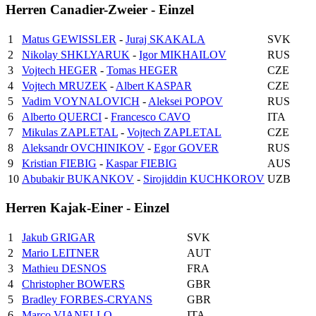
Herren Canadier-Zweier - Einzel
1
Matus GEWISSLER
-
Juraj SKAKALA
SVK
2
Nikolay SHKLYARUK
-
Igor MIKHAILOV
RUS
3
Vojtech HEGER
-
Tomas HEGER
CZE
4
Vojtech MRUZEK
-
Albert KASPAR
CZE
5
Vadim VOYNALOVICH
-
Aleksei POPOV
RUS
6
Alberto QUERCI
-
Francesco CAVO
ITA
7
Mikulas ZAPLETAL
-
Vojtech ZAPLETAL
CZE
8
Aleksandr OVCHINIKOV
-
Egor GOVER
RUS
9
Kristian FIEBIG
-
Kaspar FIEBIG
AUS
10
Abubakir BUKANKOV
-
Sirojiddin KUCHKOROV
UZB
Herren Kajak-Einer - Einzel
1
Jakub GRIGAR
SVK
2
Mario LEITNER
AUT
3
Mathieu DESNOS
FRA
4
Christopher BOWERS
GBR
5
Bradley FORBES-CRYANS
GBR
6
Marco VIANELLO
ITA