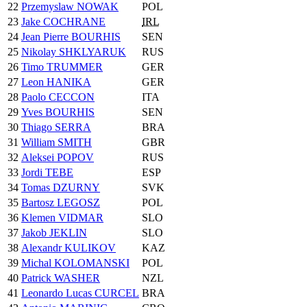
22
Przemyslaw NOWAK
POL
23
Jake COCHRANE
IRL
24
Jean Pierre BOURHIS
SEN
25
Nikolay SHKLYARUK
RUS
26
Timo TRUMMER
GER
27
Leon HANIKA
GER
28
Paolo CECCON
ITA
29
Yves BOURHIS
SEN
30
Thiago SERRA
BRA
31
William SMITH
GBR
32
Aleksei POPOV
RUS
33
Jordi TEBE
ESP
34
Tomas DZURNY
SVK
35
Bartosz LEGOSZ
POL
36
Klemen VIDMAR
SLO
37
Jakob JEKLIN
SLO
38
Alexandr KULIKOV
KAZ
39
Michal KOLOMANSKI
POL
40
Patrick WASHER
NZL
41
Leonardo Lucas CURCEL
BRA