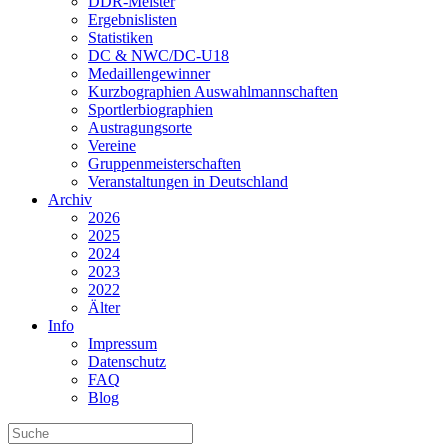
DDR-Meister
Ergebnislisten
Statistiken
DC & NWC/DC-U18
Medaillengewinner
Kurzbographien Auswahlmannschaften
Sportlerbiographien
Austragungsorte
Vereine
Gruppenmeisterschaften
Veranstaltungen in Deutschland
Archiv
2026
2025
2024
2023
2022
Älter
Info
Impressum
Datenschutz
FAQ
Blog