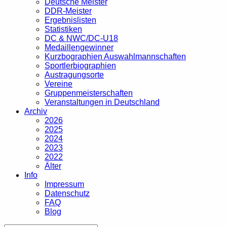
Deutsche Meister
DDR-Meister
Ergebnislisten
Statistiken
DC & NWC/DC-U18
Medaillengewinner
Kurzbographien Auswahlmannschaften
Sportlerbiographien
Austragungsorte
Vereine
Gruppenmeisterschaften
Veranstaltungen in Deutschland
Archiv
2026
2025
2024
2023
2022
Älter
Info
Impressum
Datenschutz
FAQ
Blog