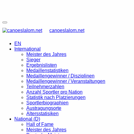
canoeslalom.net
EN
International
Meister des Jahres
Sieger
Ergebnislisten
Medaillenstatistiken
Medaillengewinner / Disziplinen
Medaillengewinner / Veranstaltungen
Teilnehmerzahlen
Anzahl Sportler pro Nation
Statistik nach Platzierungen
Sportlerbiographien
Austragungsorte
Altersstatisiken
National (D)
Hall of Fame
Meister des Jahres