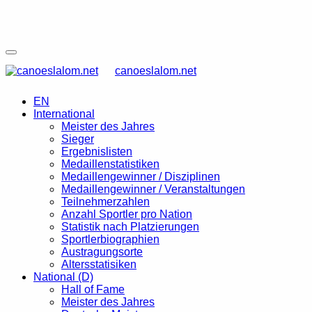
canoeslalom.net
EN
International
Meister des Jahres
Sieger
Ergebnislisten
Medaillenstatistiken
Medaillengewinner / Disziplinen
Medaillengewinner / Veranstaltungen
Teilnehmerzahlen
Anzahl Sportler pro Nation
Statistik nach Platzierungen
Sportlerbiographien
Austragungsorte
Altersstatisiken
National (D)
Hall of Fame
Meister des Jahres