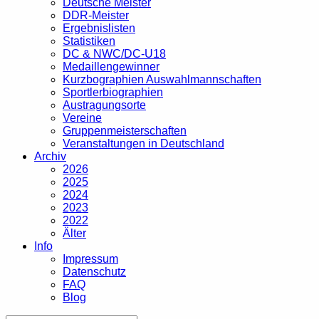
Deutsche Meister
DDR-Meister
Ergebnislisten
Statistiken
DC & NWC/DC-U18
Medaillengewinner
Kurzbographien Auswahlmannschaften
Sportlerbiographien
Austragungsorte
Vereine
Gruppenmeisterschaften
Veranstaltungen in Deutschland
Archiv
2026
2025
2024
2023
2022
Älter
Info
Impressum
Datenschutz
FAQ
Blog