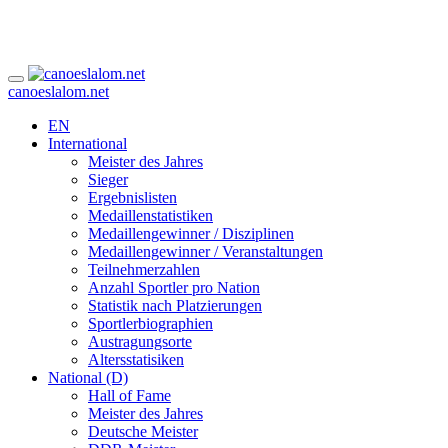
canoeslalom.net
EN
International
Meister des Jahres
Sieger
Ergebnislisten
Medaillenstatistiken
Medaillengewinner / Disziplinen
Medaillengewinner / Veranstaltungen
Teilnehmerzahlen
Anzahl Sportler pro Nation
Statistik nach Platzierungen
Sportlerbiographien
Austragungsorte
Altersstatisiken
National (D)
Hall of Fame
Meister des Jahres
Deutsche Meister