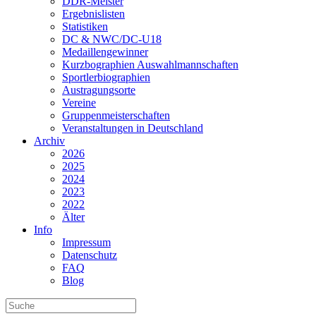
DDR-Meister
Ergebnislisten
Statistiken
DC & NWC/DC-U18
Medaillengewinner
Kurzbographien Auswahlmannschaften
Sportlerbiographien
Austragungsorte
Vereine
Gruppenmeisterschaften
Veranstaltungen in Deutschland
Archiv
2026
2025
2024
2023
2022
Älter
Info
Impressum
Datenschutz
FAQ
Blog