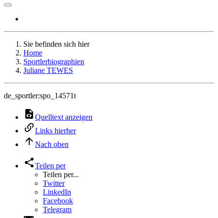
Sie befinden sich hier
Home
Sportlerbiographien
Juliane TEWES
de_sportler:spo_14571t
Quelltext anzeigen
Links hierher
Nach oben
Teilen per
Teilen per...
Twitter
LinkedIn
Facebook
Telegram