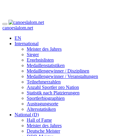
canoeslalom.net
EN
International
Meister des Jahres
Sieger
Ergebnislisten
Medaillenstatistiken
Medaillengewinner / Disziplinen
Medaillengewinner / Veranstaltungen
Teilnehmerzahlen
Anzahl Sportler pro Nation
Statistik nach Platzierungen
Sportlerbiographien
Austragungsorte
Altersstatisiken
National (D)
Hall of Fame
Meister des Jahres
Deutsche Meister