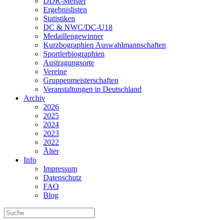
DDR-Meister
Ergebnislisten
Statistiken
DC & NWC/DC-U18
Medaillengewinner
Kurzbographien Auswahlmannschaften
Sportlerbiographien
Austragungsorte
Vereine
Gruppenmeisterschaften
Veranstaltungen in Deutschland
Archiv
2026
2025
2024
2023
2022
Älter
Info
Impressum
Datenschutz
FAQ
Blog