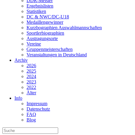
DDR-Meister
Ergebnislisten
Statistiken
DC & NWC/DC-U18
Medaillengewinner
Kurzbographien Auswahlmannschaften
Sportlerbiographien
Austragungsorte
Vereine
Gruppenmeisterschaften
Veranstaltungen in Deutschland
Archiv
2026
2025
2024
2023
2022
Älter
Info
Impressum
Datenschutz
FAQ
Blog