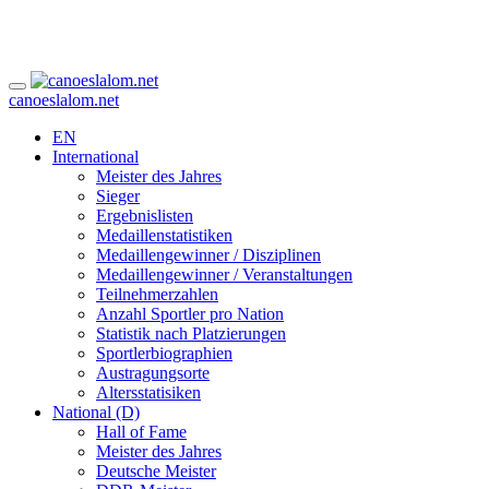
canoeslalom.net
EN
International
Meister des Jahres
Sieger
Ergebnislisten
Medaillenstatistiken
Medaillengewinner / Disziplinen
Medaillengewinner / Veranstaltungen
Teilnehmerzahlen
Anzahl Sportler pro Nation
Statistik nach Platzierungen
Sportlerbiographien
Austragungsorte
Altersstatisiken
National (D)
Hall of Fame
Meister des Jahres
Deutsche Meister