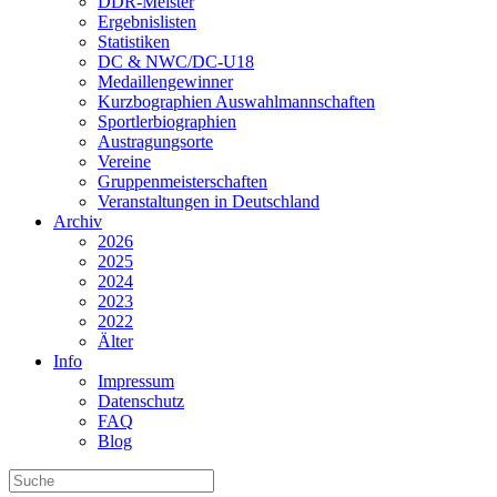
DDR-Meister
Ergebnislisten
Statistiken
DC & NWC/DC-U18
Medaillengewinner
Kurzbographien Auswahlmannschaften
Sportlerbiographien
Austragungsorte
Vereine
Gruppenmeisterschaften
Veranstaltungen in Deutschland
Archiv
2026
2025
2024
2023
2022
Älter
Info
Impressum
Datenschutz
FAQ
Blog