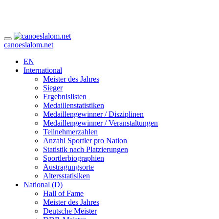
canoeslalom.net
EN
International
Meister des Jahres
Sieger
Ergebnislisten
Medaillenstatistiken
Medaillengewinner / Disziplinen
Medaillengewinner / Veranstaltungen
Teilnehmerzahlen
Anzahl Sportler pro Nation
Statistik nach Platzierungen
Sportlerbiographien
Austragungsorte
Altersstatisiken
National (D)
Hall of Fame
Meister des Jahres
Deutsche Meister