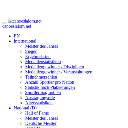
canoeslalom.net
EN
International
Meister des Jahres
Sieger
Ergebnislisten
Medaillenstatistiken
Medaillengewinner / Disziplinen
Medaillengewinner / Veranstaltungen
Teilnehmerzahlen
Anzahl Sportler pro Nation
Statistik nach Platzierungen
Sportlerbiographien
Austragungsorte
Altersstatisiken
National (D)
Hall of Fame
Meister des Jahres
Deutsche Meister