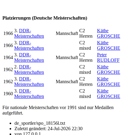
Platzierungen (Deutsche Meisterschaften)
3.
DDR-
C2
Käthe
1966
Mannschaft
Meisterschaften
Herren
GROSCHE
3.
DDR-
C2
Käthe
1966
Meisterschaften
mixed
GROSCHE
3.
DDR-
C2
Peter
1964
Mannschaft
Meisterschaften
Herren
RUDLOFF
2.
DDR-
C2
Käthe
1962
Meisterschaften
mixed
GROSCHE
3.
DDR-
C2
Käthe
1962
Mannschaft
Meisterschaften
Herren
GROSCHE
3.
DDR-
C2
Käthe
1960
Meisterschaften
mixed
GROSCHE
Für nationale Meisterschaften vor 1991 sind nur Medaillen
aufgeführt.
de_sportler/spo_18156l.txt
Zuletzt geändert:
24-Jul-2026 22:30
von
127.0.0.1