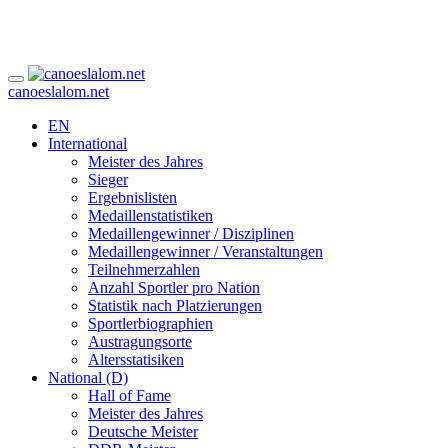
canoeslalom.net
EN
International
Meister des Jahres
Sieger
Ergebnislisten
Medaillenstatistiken
Medaillengewinner / Disziplinen
Medaillengewinner / Veranstaltungen
Teilnehmerzahlen
Anzahl Sportler pro Nation
Statistik nach Platzierungen
Sportlerbiographien
Austragungsorte
Altersstatisiken
National (D)
Hall of Fame
Meister des Jahres
Deutsche Meister