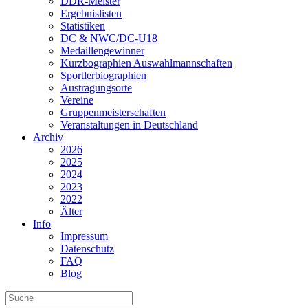
DDR-Meister
Ergebnislisten
Statistiken
DC & NWC/DC-U18
Medaillengewinner
Kurzbographien Auswahlmannschaften
Sportlerbiographien
Austragungsorte
Vereine
Gruppenmeisterschaften
Veranstaltungen in Deutschland
Archiv
2026
2025
2024
2023
2022
Älter
Info
Impressum
Datenschutz
FAQ
Blog