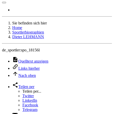
Sie befinden sich hier
Home
Sportlerbiographien
Dieter LEHMANN
de_sportler:spo_18156l
Quelltext anzeigen
Links hierher
Nach oben
Teilen per
Teilen per...
Twitter
LinkedIn
Facebook
Telegram