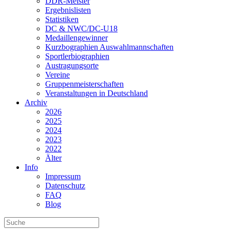
DDR-Meister
Ergebnislisten
Statistiken
DC & NWC/DC-U18
Medaillengewinner
Kurzbographien Auswahlmannschaften
Sportlerbiographien
Austragungsorte
Vereine
Gruppenmeisterschaften
Veranstaltungen in Deutschland
Archiv
2026
2025
2024
2023
2022
Älter
Info
Impressum
Datenschutz
FAQ
Blog