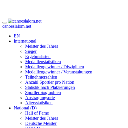
canoeslalom.net
EN
International
Meister des Jahres
Sieger
Ergebnislisten
Medaillenstatistiken
Medaillengewinner / Disziplinen
Medaillengewinner / Veranstaltungen
Teilnehmerzahlen
Anzahl Sportler pro Nation
Statistik nach Platzierungen
Sportlerbiographien
Austragungsorte
Altersstatisiken
National (D)
Hall of Fame
Meister des Jahres
Deutsche Meister