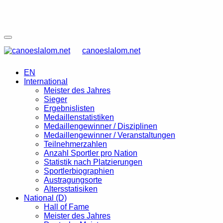
canoeslalom.net
EN
International
Meister des Jahres
Sieger
Ergebnislisten
Medaillenstatistiken
Medaillengewinner / Disziplinen
Medaillengewinner / Veranstaltungen
Teilnehmerzahlen
Anzahl Sportler pro Nation
Statistik nach Platzierungen
Sportlerbiographien
Austragungsorte
Altersstatisiken
National (D)
Hall of Fame
Meister des Jahres