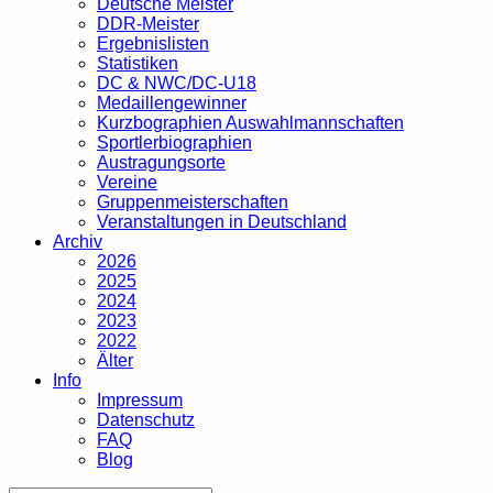
Deutsche Meister
DDR-Meister
Ergebnislisten
Statistiken
DC & NWC/DC-U18
Medaillengewinner
Kurzbographien Auswahlmannschaften
Sportlerbiographien
Austragungsorte
Vereine
Gruppenmeisterschaften
Veranstaltungen in Deutschland
Archiv
2026
2025
2024
2023
2022
Älter
Info
Impressum
Datenschutz
FAQ
Blog