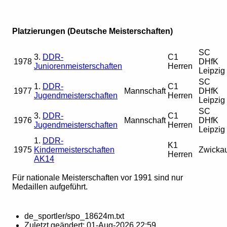
Platzierungen (Deutsche Meisterschaften)
SC
3.
DDR-
C1
1978
DHfK
Juniorenmeisterschaften
Herren
Leipzig
SC
1.
DDR-
C1
1977
Mannschaft
DHfK
Jugendmeisterschaften
Herren
Leipzig
SC
3.
DDR-
C1
1976
Mannschaft
DHfK
Jugendmeisterschaften
Herren
Leipzig
1.
DDR-
K1
1975
Kindermeisterschaften
Zwicka
Herren
AK14
Für nationale Meisterschaften vor 1991 sind nur
Medaillen aufgeführt.
de_sportler/spo_18624m.txt
Zuletzt geändert:
01-Aug-2026 22:59