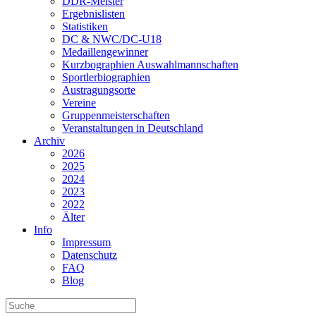
DDR-Meister
Ergebnislisten
Statistiken
DC & NWC/DC-U18
Medaillengewinner
Kurzbographien Auswahlmannschaften
Sportlerbiographien
Austragungsorte
Vereine
Gruppenmeisterschaften
Veranstaltungen in Deutschland
Archiv
2026
2025
2024
2023
2022
Älter
Info
Impressum
Datenschutz
FAQ
Blog