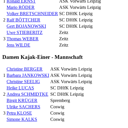
1
Ronald ERNST
ASK Vorwärts Leipzig
Mario RÖDER
ASK Vorwärts Leipzig
Volker BRETSCHNEIDER
SC DHfK Leipzig
2
Ralf BÖTTCHER
SC DHfK Leipzig
Gert BOJANOWSKI
SC DHfK Leipzig
Uwe STIEBERITZ
Zeitz
3
Thomas WEBER
Zeitz
Jens WILDE
Zeitz
Damen Kajak-Einer - Mannschaft
Christine BERGER
ASK Vorwärts Leipzig
1
Barbara JANKOWSKI
ASK Vorwärts Leipzig
Christine SEELIG
ASK Vorwärts Leipzig
Heike LUCAS
SC DHfK Leipzig
2
Andrea SCHMIDTKE
SC DHfK Leipzig
Birgit KRÜGER
Spremberg
Ulrike SACHERS
Coswig
3
Petra KLOSE
Coswig
Simone KALKS
Coswig