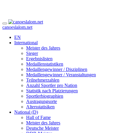
canoeslalom.net
EN
International
Meister des Jahres
Sieger
Ergebnislisten
Medaillenstatistiken
Medaillengewinner / Disziplinen
Medaillengewinner / Veranstaltungen
Teilnehmerzahlen
Anzahl Sportler pro Nation
Statistik nach Platzierungen
Sportlerbiographien
Austragungsorte
Altersstatisiken
National (D)
Hall of Fame
Meister des Jahres
Deutsche Meister