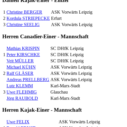
Damen Kajak-Einer - Einzel
1
Christine BERGER
ASK Vorwärts Leipzig
2
Kordula STRIEPECKE
Erfurt
3
Christine SEELIG
ASK Vorwärts Leipzig
Herren Canadier-Einer - Mannschaft
Mathias KRISPIN
SC DHfK Leipzig
1
Peter KIRSCHKE
SC DHfK Leipzig
Veit MÜLLER
SC DHfK Leipzig
Michael KÜHN
ASK Vorwärts Leipzig
2
Ralf GLÄSER
ASK Vorwärts Leipzig
Andreas PRELLBERG
ASK Vorwärts Leipzig
Lutz KLEMM
Karl-Marx-Stadt
3
Uwe FLEHMIG
Glauchau
Jörg RAUBOLD
Karl-Marx-Stadt
Herren Kajak-Einer - Mannschaft
Uwe FELIX
ASK Vorwärts Leipzig