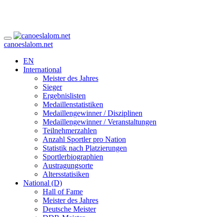
canoeslalom.net
EN
International
Meister des Jahres
Sieger
Ergebnislisten
Medaillenstatistiken
Medaillengewinner / Disziplinen
Medaillengewinner / Veranstaltungen
Teilnehmerzahlen
Anzahl Sportler pro Nation
Statistik nach Platzierungen
Sportlerbiographien
Austragungsorte
Altersstatisiken
National (D)
Hall of Fame
Meister des Jahres
Deutsche Meister