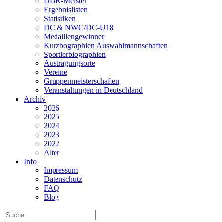
DDR-Meister
Ergebnislisten
Statistiken
DC & NWC/DC-U18
Medaillengewinner
Kurzbographien Auswahlmannschaften
Sportlerbiographien
Austragungsorte
Vereine
Gruppenmeisterschaften
Veranstaltungen in Deutschland
Archiv
2026
2025
2024
2023
2022
Älter
Info
Impressum
Datenschutz
FAQ
Blog