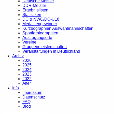
Deutsche Meister
DDR-Meister
Ergebnislisten
Statistiken
DC & NWC/DC-U18
Medaillengewinner
Kurzbographien Auswahlmannschaften
Sportlerbiographien
Austragungsorte
Vereine
Gruppenmeisterschaften
Veranstaltungen in Deutschland
Archiv
2026
2025
2024
2023
2022
Älter
Info
Impressum
Datenschutz
FAQ
Blog