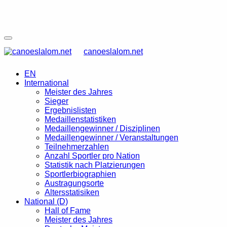
canoeslalom.net
EN
International
Meister des Jahres
Sieger
Ergebnislisten
Medaillenstatistiken
Medaillengewinner / Disziplinen
Medaillengewinner / Veranstaltungen
Teilnehmerzahlen
Anzahl Sportler pro Nation
Statistik nach Platzierungen
Sportlerbiographien
Austragungsorte
Altersstatisiken
National (D)
Hall of Fame
Meister des Jahres