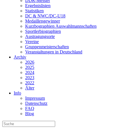
DDR-Meister
Ergebnislisten
Statistiken
DC & NWC/DC-U18
Medaillengewinner
Kurzbographien Auswahlmannschaften
Sportlerbiographien
Austragungsorte
Vereine
Gruppenmeisterschaften
Veranstaltungen in Deutschland
Archiv
2026
2025
2024
2023
2022
Älter
Info
Impressum
Datenschutz
FAQ
Blog