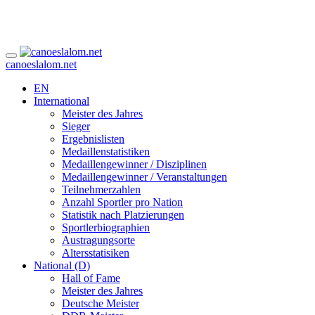
canoeslalom.net
EN
International
Meister des Jahres
Sieger
Ergebnislisten
Medaillenstatistiken
Medaillengewinner / Disziplinen
Medaillengewinner / Veranstaltungen
Teilnehmerzahlen
Anzahl Sportler pro Nation
Statistik nach Platzierungen
Sportlerbiographien
Austragungsorte
Altersstatisiken
National (D)
Hall of Fame
Meister des Jahres
Deutsche Meister