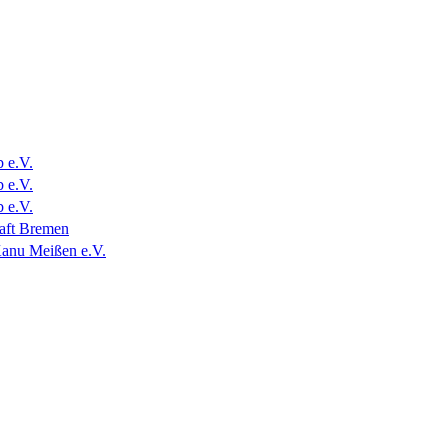
 e.V.
 e.V.
 e.V.
aft Bremen
Kanu Meißen e.V.