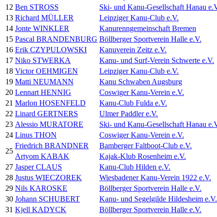
12
Ben STROSS
Ski- und Kanu-Gesellschaft Hanau e.
13
Richard MÜLLER
Leipziger Kanu-Club e.V.
14
Jonte WINKLER
Kanurenngemeinschaft Bremen
15
Pascal BRANDENBURG
Böllberger Sportverein Halle e.V.
16
Erik CZYPULOWSKI
Kanuverein Zeitz e.V.
17
Niko STWERKA
Kanu- und Surf-Verein Schwerte e.V.
18
Victor OEHMIGEN
Leipziger Kanu-Club e.V.
19
Matti NEUMANN
Kanu Schwaben Augsburg
20
Lennart HENNIG
Coswiger Kanu-Verein e.V.
21
Marlon HOSENFELD
Kanu-Club Fulda e.V.
22
Linard GERTNERS
Ulmer Paddler e.V.
23
Alessio MURATORE
Ski- und Kanu-Gesellschaft Hanau e.
24
Linus THON
Coswiger Kanu-Verein e.V.
Friedrich BRANDNER
Bamberger Faltboot-Club e.V.
25
Artyom KABAK
Kajak-Klub Rosenheim e.V.
27
Jasper CLAUS
Kanu-Club Hilden e.V.
28
Justus WIECZOREK
Wiesbadener Kanu-Verein 1922 e.V.
29
Nils KAROSKE
Böllberger Sportverein Halle e.V.
30
Johann SCHUBERT
Kanu- und Segelgilde Hildesheim e.V.
31
Kjell KADYCK
Böllberger Sportverein Halle e.V.