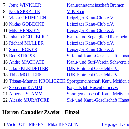
7
Jonte WINKLER
Kanurenngemeinschaft Bremen
8
Noah SPRATTE
VfK Saar
9
Victor OEHMIGEN
Leipziger Kanu-Club e.V.
10
Niklas GÖBECKE
Leipziger Kanu-Club e.V.
11
Mika BENZIEN
Leipziger Kanu-Club e.V.
12
Johann SCHUBERT
Kanu- und Segelgilde Hildesheim 
13
Richard MÜLLER
Leipziger Kanu-Club e.V.
14
Simon ECKER
Leipziger Kanu-Club e.V.
15
Ben STROSS
Ski- und Kanu-Gesellschaft Hana
16
Andre MACHATE
Kanu- und Surf-Verein Schwerte 
17
Jakob KLEIDEITER
DJK Eintracht Coesfeld e.V.
18
Thilo MÖLLERS
DJK Eintracht Coesfeld e.V.
19
Tristan-Maurice KROLICZEK
Sportgemeinschaft Kanu Meißen 
20
Sebastian KAMM
Kajak-Klub Rosenheim e.V.
21
Alberich STAMM
Sportgemeinschaft Kanu Meißen 
22
Alessio MURATORE
Ski- und Kanu-Gesellschaft Hana
Herren Canadier-Zweier - Einzel
1
Victor OEHMIGEN
-
Mika BENZIEN
Leipziger Kan