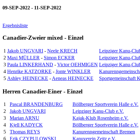
09-SEP-2022 - 11-SEP-2022
Ergebnisliste
Canadier-Zweier mixed - Einzel
1
Jakob UNGVARI
-
Neele KRECH
Leipziger Kanu-Club
2
Maxi MÜLLER
-
Simon ECKER
Leipziger Kanu-Club
3
Paula LINKERHAND
-
Victor OEHMIGEN
Leipziger Kanu-Club
4
Henrike KATZORKE
-
Jonte WINKLER
Kanurenngemeinsch
5
Ashley HEINECKE
-
Aeneas HEINECKE
Sportgemeinschaft 
Herren Canadier-Einer - Einzel
1
Pascal BRANDENBURG
Böllberger Sportverein Halle e.V.
2
Jakob UNGVARI
Leipziger Kanu-Club e.V.
3
Marian ARNU
Kajak-Klub Rosenheim e.V.
4
Kjell KADYCK
Böllberger Sportverein Halle e.V.
5
Thomas REYS
Kanurenngemeinschaft Bremen
6
Erik CZYPULOWSKI
Kanuverein Zeitz e.V.