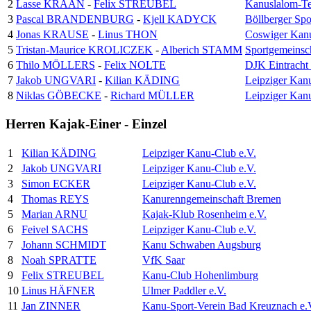
2
Lasse KRAAN
-
Felix STREUBEL
Kanuslalom-Te
3
Pascal BRANDENBURG
-
Kjell KADYCK
Böllberger Spo
4
Jonas KRAUSE
-
Linus THON
Coswiger Kanu
5
Tristan-Maurice KROLICZEK
-
Alberich STAMM
Sportgemeinsc
6
Thilo MÖLLERS
-
Felix NOLTE
DJK Eintracht 
7
Jakob UNGVARI
-
Kilian KÄDING
Leipziger Kan
8
Niklas GÖBECKE
-
Richard MÜLLER
Leipziger Kan
Herren Kajak-Einer - Einzel
1
Kilian KÄDING
Leipziger Kanu-Club e.V.
2
Jakob UNGVARI
Leipziger Kanu-Club e.V.
3
Simon ECKER
Leipziger Kanu-Club e.V.
4
Thomas REYS
Kanurenngemeinschaft Bremen
5
Marian ARNU
Kajak-Klub Rosenheim e.V.
6
Feivel SACHS
Leipziger Kanu-Club e.V.
7
Johann SCHMIDT
Kanu Schwaben Augsburg
8
Noah SPRATTE
VfK Saar
9
Felix STREUBEL
Kanu-Club Hohenlimburg
10
Linus HÄFNER
Ulmer Paddler e.V.
11
Jan ZINNER
Kanu-Sport-Verein Bad Kreuznach e.