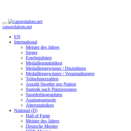
canoeslalom.net
EN
International
Meister des Jahres
Sieger
Ergebnislisten
Medaillenstatistiken
Medaillengewinner / Disziplinen
Medaillengewinner / Veranstaltungen
Teilnehmerzahlen
Anzahl Sportler pro Nation
Statistik nach Platzierungen
Sportlerbiographien
Austragungsorte
Altersstatisiken
National (D)
Hall of Fame
Meister des Jahres
Deutsche Meister