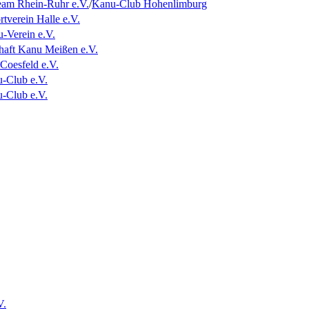
am Rhein-Ruhr e.V.
/
Kanu-Club Hohenlimburg
rtverein Halle e.V.
-Verein e.V.
haft Kanu Meißen e.V.
Coesfeld e.V.
u-Club e.V.
u-Club e.V.
V.