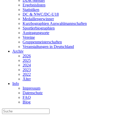
DDR-Meister
Ergebnislisten
Statistiken
DC & NWC/DC-U18
Medaillengewinner
Kurzbographien Auswahlmannschaften
Sportlerbiographien
Austragungsorte
Vereine
Gruppenmeisterschaften
Veranstaltungen in Deutschland
Archiv
2026
2025
2024
2023
2022
Älter
Info
Impressum
Datenschutz
FAQ
Blog