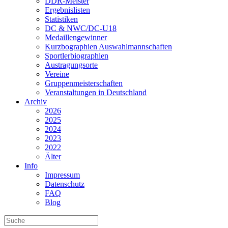
DDR-Meister
Ergebnislisten
Statistiken
DC & NWC/DC-U18
Medaillengewinner
Kurzbographien Auswahlmannschaften
Sportlerbiographien
Austragungsorte
Vereine
Gruppenmeisterschaften
Veranstaltungen in Deutschland
Archiv
2026
2025
2024
2023
2022
Älter
Info
Impressum
Datenschutz
FAQ
Blog