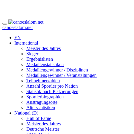
canoeslalom.net
EN
International
Meister des Jahres
Sieger
Ergebnislisten
Medaillenstatistiken
Medaillengewinner / Disziplinen
Medaillengewinner / Veranstaltungen
Teilnehmerzahlen
Anzahl Sportler pro Nation
Statistik nach Platzierungen
Sportlerbiographien
Austragungsorte
Altersstatisiken
National (D)
Hall of Fame
Meister des Jahres
Deutsche Meister