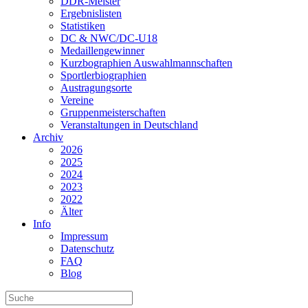
DDR-Meister
Ergebnislisten
Statistiken
DC & NWC/DC-U18
Medaillengewinner
Kurzbographien Auswahlmannschaften
Sportlerbiographien
Austragungsorte
Vereine
Gruppenmeisterschaften
Veranstaltungen in Deutschland
Archiv
2026
2025
2024
2023
2022
Älter
Info
Impressum
Datenschutz
FAQ
Blog