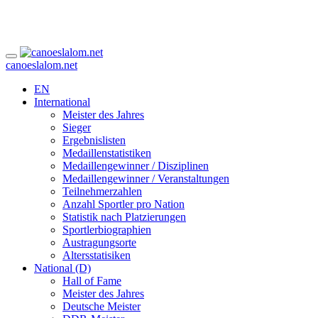
canoeslalom.net
EN
International
Meister des Jahres
Sieger
Ergebnislisten
Medaillenstatistiken
Medaillengewinner / Disziplinen
Medaillengewinner / Veranstaltungen
Teilnehmerzahlen
Anzahl Sportler pro Nation
Statistik nach Platzierungen
Sportlerbiographien
Austragungsorte
Altersstatisiken
National (D)
Hall of Fame
Meister des Jahres
Deutsche Meister