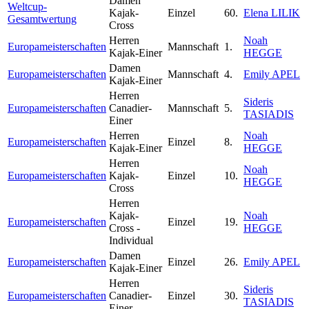
Damen
Weltcup-
Kajak-
Einzel
60.
Elena LILIK
Gesamtwertung
Cross
Herren
Noah
Europameisterschaften
Mannschaft
1.
Kajak-Einer
HEGGE
Damen
Europameisterschaften
Mannschaft
4.
Emily APEL
Kajak-Einer
Herren
Sideris
Europameisterschaften
Canadier-
Mannschaft
5.
TASIADIS
Einer
Herren
Noah
Europameisterschaften
Einzel
8.
Kajak-Einer
HEGGE
Herren
Noah
Europameisterschaften
Kajak-
Einzel
10.
HEGGE
Cross
Herren
Kajak-
Noah
Europameisterschaften
Einzel
19.
Cross -
HEGGE
Individual
Damen
Europameisterschaften
Einzel
26.
Emily APEL
Kajak-Einer
Herren
Sideris
Europameisterschaften
Canadier-
Einzel
30.
TASIADIS
Einer