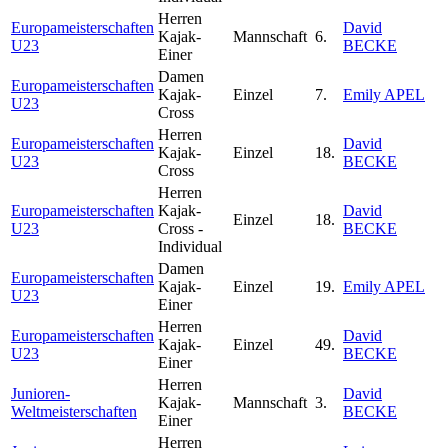
Herren
Europameisterschaften
David
Kajak-
Mannschaft
6.
U23
BECKE
Einer
Damen
Europameisterschaften
Kajak-
Einzel
7.
Emily APEL
U23
Cross
Herren
Europameisterschaften
David
Kajak-
Einzel
18.
U23
BECKE
Cross
Herren
Europameisterschaften
Kajak-
David
Einzel
18.
U23
Cross -
BECKE
Individual
Damen
Europameisterschaften
Kajak-
Einzel
19.
Emily APEL
U23
Einer
Herren
Europameisterschaften
David
Kajak-
Einzel
49.
U23
BECKE
Einer
Herren
Junioren-
David
Kajak-
Mannschaft
3.
Weltmeisterschaften
BECKE
Einer
Herren