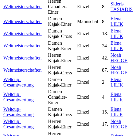
Herren
Sideris
Weltmeisterschaften
Canadier-
Einzel
8.
TASIADIS
Einer
Damen
Elena
Weltmeisterschaften
Mannschaft
8.
Kajak-Einer
LILIK
Damen
Elena
Weltmeisterschaften
Einzel
18.
Kajak-Cross
LILIK
Damen
Elena
Weltmeisterschaften
Einzel
24.
Kajak-Einer
LILIK
Herren
Noah
Weltmeisterschaften
Einzel
42.
Kajak-Einer
HEGGE
Herren
Noah
Weltmeisterschaften
Einzel
87.
Kajak-Cross
HEGGE
Weltcup-
Damen
Elena
Einzel
2.
Gesamtwertung
Kajak-Einer
LILIK
Damen
Weltcup-
Elena
Canadier-
Einzel
4.
Gesamtwertung
LILIK
Einer
Weltcup-
Damen
Elena
Einzel
15.
Gesamtwertung
Kajak-Cross
LILIK
Weltcup-
Herren
Noah
Einzel
17.
Gesamtwertung
Kajak-Einer
HEGGE
Herren