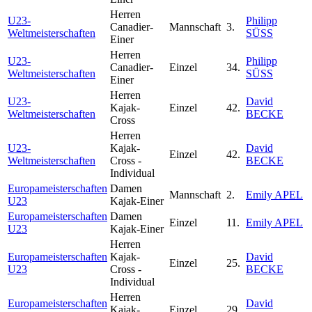
Herren
U23-
Philipp
Canadier-
Mannschaft
3.
Weltmeisterschaften
SÜSS
Einer
Herren
U23-
Philipp
Canadier-
Einzel
34.
Weltmeisterschaften
SÜSS
Einer
Herren
U23-
David
Kajak-
Einzel
42.
Weltmeisterschaften
BECKE
Cross
Herren
U23-
Kajak-
David
Einzel
42.
Weltmeisterschaften
Cross -
BECKE
Individual
Europameisterschaften
Damen
Mannschaft
2.
Emily APEL
U23
Kajak-Einer
Europameisterschaften
Damen
Einzel
11.
Emily APEL
U23
Kajak-Einer
Herren
Europameisterschaften
Kajak-
David
Einzel
25.
U23
Cross -
BECKE
Individual
Herren
Europameisterschaften
David
Kajak-
Einzel
29.