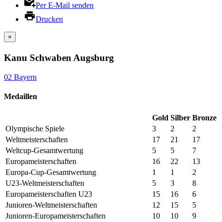
Per E-Mail senden
Drucken
×
Kanu Schwaben Augsburg
02 Bayern
Medaillen
Gold
Silber
Bronze
Olympische Spiele
3
2
2
Weltmeisterschaften
17
21
17
Weltcup-Gesamtwertung
5
5
7
Europameisterschaften
16
22
13
Europa-Cup-Gesamtwertung
1
1
2
U23-Weltmeisterschaften
5
3
8
Europameisterschaften U23
15
16
6
Junioren-Weltmeisterschaften
12
15
5
Junioren-Europameisterschaften
10
10
9