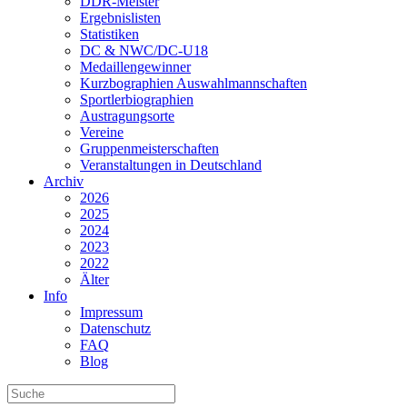
DDR-Meister
Ergebnislisten
Statistiken
DC & NWC/DC-U18
Medaillengewinner
Kurzbographien Auswahlmannschaften
Sportlerbiographien
Austragungsorte
Vereine
Gruppenmeisterschaften
Veranstaltungen in Deutschland
Archiv
2026
2025
2024
2023
2022
Älter
Info
Impressum
Datenschutz
FAQ
Blog