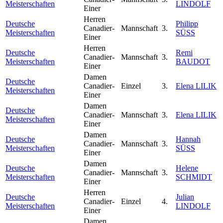
Meisterschaften
LINDOLF
Einer
Herren
Deutsche
Philipp
Canadier-
Mannschaft
3.
Meisterschaften
SÜSS
Einer
Herren
Deutsche
Remi
Canadier-
Mannschaft
3.
Meisterschaften
BAUDOT
Einer
Damen
Deutsche
Canadier-
Einzel
3.
Elena LILIK
Meisterschaften
Einer
Damen
Deutsche
Canadier-
Mannschaft
3.
Elena LILIK
Meisterschaften
Einer
Damen
Deutsche
Hannah
Canadier-
Mannschaft
3.
Meisterschaften
SÜSS
Einer
Damen
Deutsche
Helene
Canadier-
Mannschaft
3.
Meisterschaften
SCHMIDT
Einer
Herren
Deutsche
Julian
Canadier-
Einzel
4.
Meisterschaften
LINDOLF
Einer
Damen