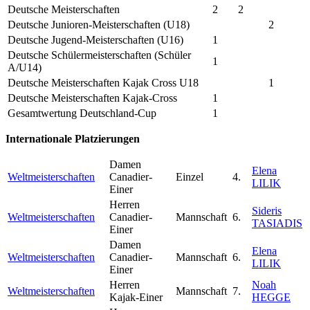
Deutsche Meisterschaften
2
2
Deutsche Junioren-Meisterschaften (U18)
2
Deutsche Jugend-Meisterschaften (U16)
1
Deutsche Schülermeisterschaften (Schüler
1
A/U14)
Deutsche Meisterschaften Kajak Cross U18
1
Deutsche Meisterschaften Kajak-Cross
1
Gesamtwertung Deutschland-Cup
1
Internationale Platzierungen
Damen
Elena
Weltmeisterschaften
Canadier-
Einzel
4.
LILIK
Einer
Herren
Sideris
Weltmeisterschaften
Canadier-
Mannschaft
6.
TASIADIS
Einer
Damen
Elena
Weltmeisterschaften
Canadier-
Mannschaft
6.
LILIK
Einer
Herren
Noah
Weltmeisterschaften
Mannschaft
7.
Kajak-Einer
HEGGE