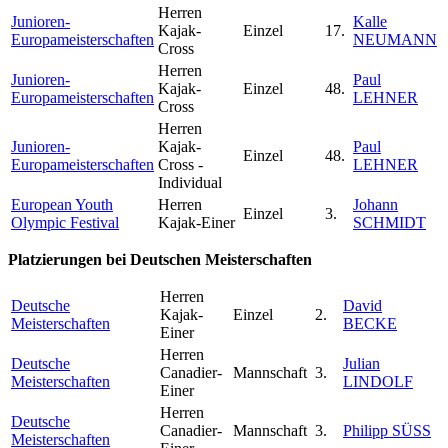
Herren
Junioren-
Kalle
Kajak-
Einzel
17.
Europameisterschaften
NEUMANN
Cross
Herren
Junioren-
Paul
Kajak-
Einzel
48.
Europameisterschaften
LEHNER
Cross
Herren
Junioren-
Kajak-
Paul
Einzel
48.
Europameisterschaften
Cross -
LEHNER
Individual
European Youth
Herren
Johann
Einzel
3.
Olympic Festival
Kajak-Einer
SCHMIDT
Platzierungen bei Deutschen Meisterschaften
Herren
Deutsche
David
Kajak-
Einzel
2.
Meisterschaften
BECKE
Einer
Herren
Deutsche
Julian
Canadier-
Mannschaft
3.
Meisterschaften
LINDOLF
Einer
Herren
Deutsche
Canadier-
Mannschaft
3.
Philipp SÜSS
Meisterschaften