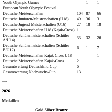
Youth Olympic Games
1
1
European Youth Olympic Festival
1
Deutsche Meisterschaften
104
87
66
Deutsche Junioren-Meisterschaften (U18)
49
36
31
Deutsche Jugend-Meisterschaften (U16)
27
18
18
Deutsche Meisterschaften U18 (Kajak-Cross)
1
1
Deutsche Schülermeisterschaften (Schüler
33
32
26
A/U14)
Deutsche Schülermeisterschaften (Schüler
6
1
7
B/U12)
Deutsche Meisterschaften Kajak Cross U18
1
Deutsche Meisterschaften Kajak-Cross
2
Gesamtwertung Deutschland-Cup
6
Gesamtwertung Nachwuchs-Cup
13
—-
2026
Medaillen
Gold
Silber
Bronze