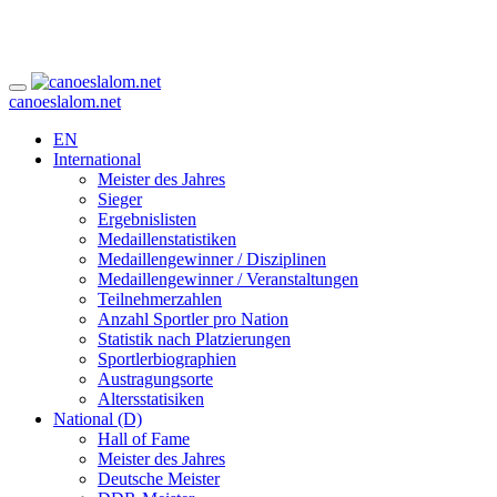
canoeslalom.net
EN
International
Meister des Jahres
Sieger
Ergebnislisten
Medaillenstatistiken
Medaillengewinner / Disziplinen
Medaillengewinner / Veranstaltungen
Teilnehmerzahlen
Anzahl Sportler pro Nation
Statistik nach Platzierungen
Sportlerbiographien
Austragungsorte
Altersstatisiken
National (D)
Hall of Fame
Meister des Jahres
Deutsche Meister