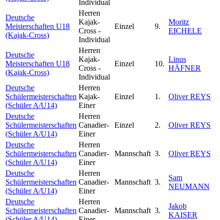
Individual
Herren
Deutsche
Kajak-
Moritz
Meisterschaften U18
Einzel
9.
Cross -
EICHELE
(Kajak-Cross)
Individual
Herren
Deutsche
Kajak-
Linus
Meisterschaften U18
Einzel
10.
Cross -
HÄFNER
(Kajak-Cross)
Individual
Deutsche
Herren
Schülermeisterschaften
Kajak-
Einzel
1.
Oliver REYS
(Schüler A/U14)
Einer
Deutsche
Herren
Schülermeisterschaften
Canadier-
Einzel
2.
Oliver REYS
(Schüler A/U14)
Einer
Deutsche
Herren
Schülermeisterschaften
Canadier-
Mannschaft
3.
Oliver REYS
(Schüler A/U14)
Einer
Deutsche
Herren
Sam
Schülermeisterschaften
Canadier-
Mannschaft
3.
NEUMANN
(Schüler A/U14)
Einer
Deutsche
Herren
Jakob
Schülermeisterschaften
Canadier-
Mannschaft
3.
KAISER
(Schüler A/U14)
Einer