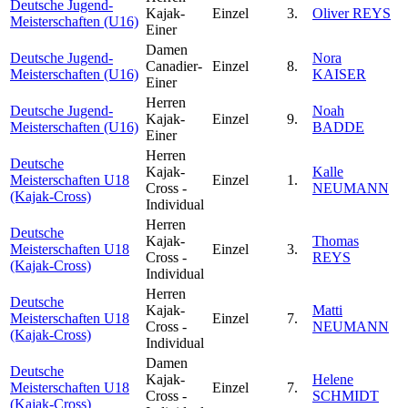
Deutsche Jugend-
Kajak-
Einzel
3.
Oliver REYS
Meisterschaften (U16)
Einer
Damen
Deutsche Jugend-
Nora
Canadier-
Einzel
8.
Meisterschaften (U16)
KAISER
Einer
Herren
Deutsche Jugend-
Noah
Kajak-
Einzel
9.
Meisterschaften (U16)
BADDE
Einer
Herren
Deutsche
Kajak-
Kalle
Meisterschaften U18
Einzel
1.
Cross -
NEUMANN
(Kajak-Cross)
Individual
Herren
Deutsche
Kajak-
Thomas
Meisterschaften U18
Einzel
3.
Cross -
REYS
(Kajak-Cross)
Individual
Herren
Deutsche
Kajak-
Matti
Meisterschaften U18
Einzel
7.
Cross -
NEUMANN
(Kajak-Cross)
Individual
Damen
Deutsche
Kajak-
Helene
Meisterschaften U18
Einzel
7.
Cross -
SCHMIDT
(Kajak-Cross)