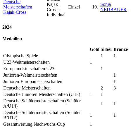
Deutsche
Kajak-
Sonja
Meisterschaften
Einzel
10.
Cross -
NEUBAUER
Kajak-Cross
Individual
2024
Medaillen
Gold
Silber
Bronze
Olympische Spiele
1
1
U23-Weltmeisterschaften
1
Europameisterschaften U23
1
Junioren-Weltmeisterschaften
1
Junioren-Europameisterschaften
1
Deutsche Meisterschaften
2
3
Deutsche Junioren-Meisterschaften (U18)
1
1
Deutsche Schülermeisterschaften (Schüler
1
1
A/U14)
Deutsche Schülermeisterschaften (Schüler
1
1
B/U12)
Gesamtwertung Nachwuchs-Cup
1