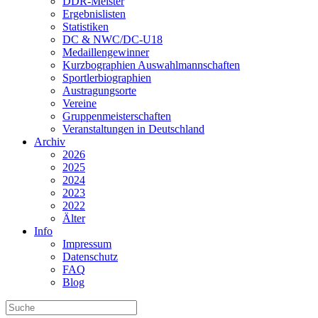
DDR-Meister
Ergebnislisten
Statistiken
DC & NWC/DC-U18
Medaillengewinner
Kurzbographien Auswahlmannschaften
Sportlerbiographien
Austragungsorte
Vereine
Gruppenmeisterschaften
Veranstaltungen in Deutschland
Archiv
2026
2025
2024
2023
2022
Älter
Info
Impressum
Datenschutz
FAQ
Blog