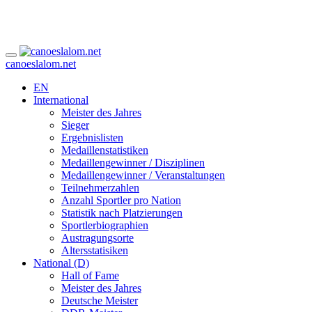
canoeslalom.net
EN
International
Meister des Jahres
Sieger
Ergebnislisten
Medaillenstatistiken
Medaillengewinner / Disziplinen
Medaillengewinner / Veranstaltungen
Teilnehmerzahlen
Anzahl Sportler pro Nation
Statistik nach Platzierungen
Sportlerbiographien
Austragungsorte
Altersstatisiken
National (D)
Hall of Fame
Meister des Jahres
Deutsche Meister