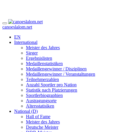
canoeslalom.net
EN
International
Meister des Jahres
Sieger
Ergebnislisten
Medaillenstatistiken
Medaillengewinner / Disziplinen
Medaillengewinner / Veranstaltungen
Teilnehmerzahlen
Anzahl Sportler pro Nation
Statistik nach Platzierungen
Sportlerbiographien
Austragungsorte
Altersstatisiken
National (D)
Hall of Fame
Meister des Jahres
Deutsche Meister