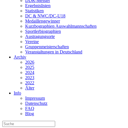
DDR-Meister
Ergebnislisten
Statistiken
DC & NWC/DC-U18
Medaillengewinner
Kurzbographien Auswahlmannschaften
Sportlerbiographien
Austragungsorte
Vereine
Gruppenmeisterschaften
Veranstaltungen in Deutschland
Archiv
2026
2025
2024
2023
2022
Älter
Info
Impressum
Datenschutz
FAQ
Blog