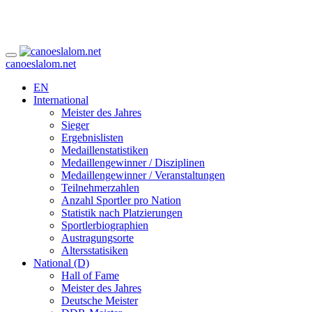
canoeslalom.net
EN
International
Meister des Jahres
Sieger
Ergebnislisten
Medaillenstatistiken
Medaillengewinner / Disziplinen
Medaillengewinner / Veranstaltungen
Teilnehmerzahlen
Anzahl Sportler pro Nation
Statistik nach Platzierungen
Sportlerbiographien
Austragungsorte
Altersstatisiken
National (D)
Hall of Fame
Meister des Jahres
Deutsche Meister