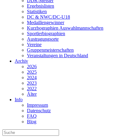
DDR-Meister
Ergebnislisten
Statistiken
DC & NWC/DC-U18
Medaillengewinner
Kurzbographien Auswahlmannschaften
Sportlerbiographien
Austragungsorte
Vereine
Gruppenmeisterschaften
Veranstaltungen in Deutschland
Archiv
2026
2025
2024
2023
2022
Älter
Info
Impressum
Datenschutz
FAQ
Blog