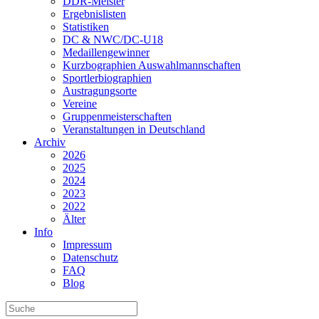
DDR-Meister
Ergebnislisten
Statistiken
DC & NWC/DC-U18
Medaillengewinner
Kurzbographien Auswahlmannschaften
Sportlerbiographien
Austragungsorte
Vereine
Gruppenmeisterschaften
Veranstaltungen in Deutschland
Archiv
2026
2025
2024
2023
2022
Älter
Info
Impressum
Datenschutz
FAQ
Blog