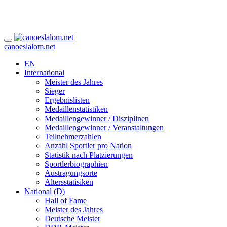
canoeslalom.net
EN
International
Meister des Jahres
Sieger
Ergebnislisten
Medaillenstatistiken
Medaillengewinner / Disziplinen
Medaillengewinner / Veranstaltungen
Teilnehmerzahlen
Anzahl Sportler pro Nation
Statistik nach Platzierungen
Sportlerbiographien
Austragungsorte
Altersstatisiken
National (D)
Hall of Fame
Meister des Jahres
Deutsche Meister