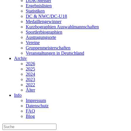
DDR-Meister
Ergebnislisten
Statistiken
DC & NWC/DC-U18
Medaillengewinner
Kurzbographien Auswahlmannschaften
Sportlerbiographien
Austragungsorte
Vereine
Gruppenmeisterschaften
Veranstaltungen in Deutschland
Archiv
2026
2025
2024
2023
2022
Älter
Info
Impressum
Datenschutz
FAQ
Blog