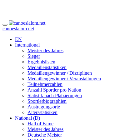
canoeslalom.net
EN
International
Meister des Jahres
Sieger
Ergebnislisten
Medaillenstatistiken
Medaillengewinner / Disziplinen
Medaillengewinner / Veranstaltungen
Teilnehmerzahlen
Anzahl Sportler pro Nation
Statistik nach Platzierungen
Sportlerbiographien
Austragungsorte
Altersstatisiken
National (D)
Hall of Fame
Meister des Jahres
Deutsche Meister