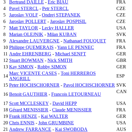
3
Bertrand DAILLE
-
Eric BIAU
FRA
4
Pavel STERCL
-
Petr STERCL
CZE
5
Jaroslav VOLF
-
Ondrej STEPANEK
CZE
6
Jaroslav POLLERT
-
Jaroslav POSPISIL
CZE
7
Matt TAYLOR
-
Lecky HALLER
USA
8
Marian OLEJNIK
-
Milan KUBAN
SVK
9
Alexandre LAUVERGNE
-
Nathanael FOUQUET
FRA
10
Philippe QUEMERAIS
-
Yann LE PENNEC
FRA
11
Andre EHRENBERG
-
Michael SENFT
GER
12
Stuart BOWMAN
-
Nick SMITH
GBR
13
Kay SIMON
-
Robby SIMON
GER
Marc VICENTE CASES
-
Toni HERREROS
14
ESP
ANGRILL
15
Peter HOCHSCHORNER
-
Pavol HOCHSCHORNER
SVK
CAN
16
Benoit GAUTHIER
-
Francois LETOURNEAU
17
Scott MCCLESKEY
-
David HEPP
USA
18
Gérard MENISSIER
-
Claude MENISSIER
FRA
19
Frank HENZE
-
Kai WALTER
GER
20
Chris ENNIS
-
John GRUMBINE
USA
21
Andrew FARRANCE
-
Kai SWOBODA
AUS