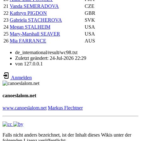
21
Vanda SEMERADOVA
CZE
22
Kathryn PIGDON
GBR
23
Gabriela STACHEROVA
SVK
24
Megan STALHEIM
USA
25
Mary-Marshall SEAVER
USA
26
Mia FARRANCE
AUS
de_international/result/wc98.txt
Zuletzt geändert:
24-Jul-2026 22:29
von
127.0.0.1
Anmelden
canoeslalom.net
www.canoeslalom.net
Markus Flechtner
Falls nicht anders bezeichnet, ist der Inhalt dieses Wikis unter der
folgenden Lizenz veröffentlicht: