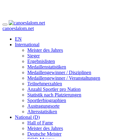
canoeslalom.net
EN
International
Meister des Jahres
Sieger
Ergebnislisten
Medaillenstatistiken
Medaillengewinner / Disziplinen
Medaillengewinner / Veranstaltungen
Teilnehmerzahlen
Anzahl Sportler pro Nation
Statistik nach Platzierungen
Sportlerbiographien
Austragungsorte
Altersstatisiken
National (D)
Hall of Fame
Meister des Jahres
Deutsche Meister