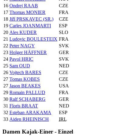
16
Ondrej RAAB
CZE
17
Thomas MONIER
FRA
18
Jiří PRSKAVEC (SR.)
CZE
19
Carles JOANMARTI
ESP
20
Ales KUDER
SLO
21
Ludovic BOULESTEIX
FRA
22
Peter NAGY
SVK
23
Holger HÄFFNER
GER
24
Pavol HRIC
SVK
25
Sam OUD
NED
26
Vojtech BARES
CZE
27
Tomas KOBES
CZE
27
Jason BEAKES
USA
29
Romain PALLUD
FRA
30
Ralf SCHABERG
GER
31
Floris BRAAT
NED
32
Esteban ARAKAMA
ESP
33
Aiden RHEINISCH
IRL
Damen Kajak-Einer - Einzel