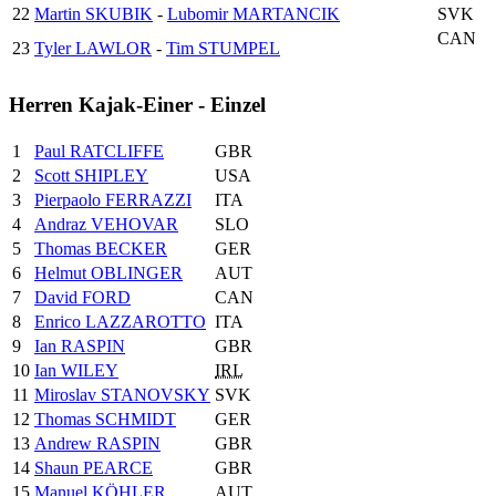
22
Martin SKUBIK
-
Lubomir MARTANCIK
SVK
CAN
23
Tyler LAWLOR
-
Tim STUMPEL
Herren Kajak-Einer - Einzel
1
Paul RATCLIFFE
GBR
2
Scott SHIPLEY
USA
3
Pierpaolo FERRAZZI
ITA
4
Andraz VEHOVAR
SLO
5
Thomas BECKER
GER
6
Helmut OBLINGER
AUT
7
David FORD
CAN
8
Enrico LAZZAROTTO
ITA
9
Ian RASPIN
GBR
10
Ian WILEY
IRL
11
Miroslav STANOVSKY
SVK
12
Thomas SCHMIDT
GER
13
Andrew RASPIN
GBR
14
Shaun PEARCE
GBR
15
Manuel KÖHLER
AUT