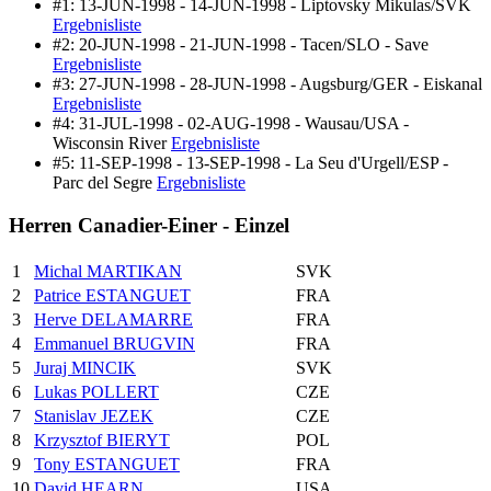
#1: 13-JUN-1998 - 14-JUN-1998 - Liptovsky Mikulas/SVK
Ergebnisliste
#2: 20-JUN-1998 - 21-JUN-1998 - Tacen/SLO - Save
Ergebnisliste
#3: 27-JUN-1998 - 28-JUN-1998 - Augsburg/GER - Eiskanal
Ergebnisliste
#4: 31-JUL-1998 - 02-AUG-1998 - Wausau/USA -
Wisconsin River
Ergebnisliste
#5: 11-SEP-1998 - 13-SEP-1998 - La Seu d'Urgell/ESP -
Parc del Segre
Ergebnisliste
Herren Canadier-Einer - Einzel
1
Michal MARTIKAN
SVK
2
Patrice ESTANGUET
FRA
3
Herve DELAMARRE
FRA
4
Emmanuel BRUGVIN
FRA
5
Juraj MINCIK
SVK
6
Lukas POLLERT
CZE
7
Stanislav JEZEK
CZE
8
Krzysztof BIERYT
POL
9
Tony ESTANGUET
FRA
10
David HEARN
USA