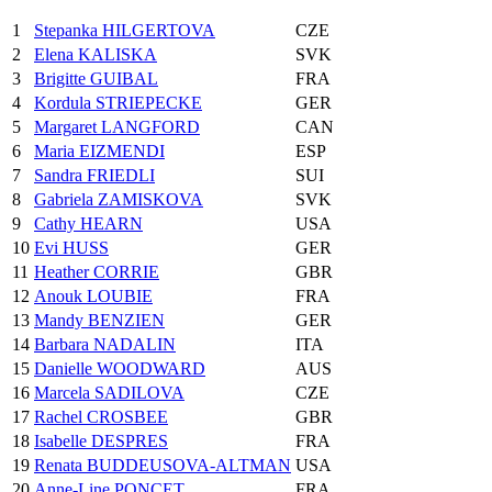
1
Stepanka HILGERTOVA
CZE
2
Elena KALISKA
SVK
3
Brigitte GUIBAL
FRA
4
Kordula STRIEPECKE
GER
5
Margaret LANGFORD
CAN
6
Maria EIZMENDI
ESP
7
Sandra FRIEDLI
SUI
8
Gabriela ZAMISKOVA
SVK
9
Cathy HEARN
USA
10
Evi HUSS
GER
11
Heather CORRIE
GBR
12
Anouk LOUBIE
FRA
13
Mandy BENZIEN
GER
14
Barbara NADALIN
ITA
15
Danielle WOODWARD
AUS
16
Marcela SADILOVA
CZE
17
Rachel CROSBEE
GBR
18
Isabelle DESPRES
FRA
19
Renata BUDDEUSOVA-ALTMAN
USA
20
Anne-Line PONCET
FRA