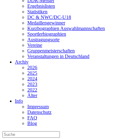
DDR-Meister
Ergebnislisten
Statistiken
DC & NWC/DC-U18
Medaillengewinner
Kurzbographien Auswahlmannschaften
Sportlerbiographien
Austragungsorte
Vereine
Gruppenmeisterschaften
Veranstaltungen in Deutschland
Archiv
2026
2025
2024
2023
2022
Älter
Info
Impressum
Datenschutz
FAQ
Blog