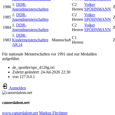
1.
DDR-
C2
Volker
1986
Z
Jugendmeisterschaften
Herren
SPÖHNMANN
1.
DDR-
C2
Volker
1985
Z
Jugendmeisterschaften
Herren
SPÖHNMANN
1.
DDR-
C2
Volker
1984
Z
Jugendmeisterschaften
Herren
SPÖHNMANN
1.
DDR-
C1
1983
Kindermeisterschaften
Mannschaft
Z
Herren
AK14
Für nationale Meisterschaften vor 1991 sind nur Medaillen
aufgeführt.
de_sportler/spo_4126g.txt
Zuletzt geändert:
24-Jul-2026 22:30
von
127.0.0.1
Anmelden
canoeslalom.net
www.canoeslalom.net
Markus Flechtner