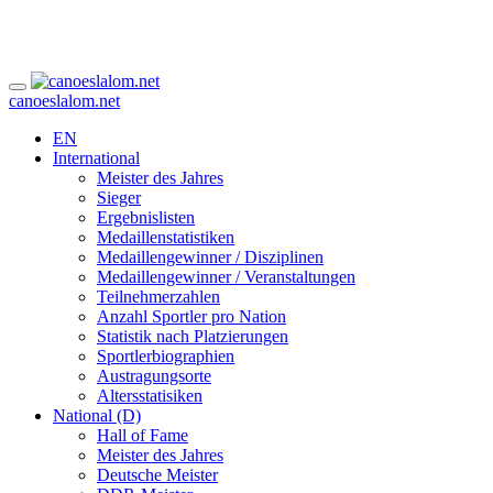
canoeslalom.net
EN
International
Meister des Jahres
Sieger
Ergebnislisten
Medaillenstatistiken
Medaillengewinner / Disziplinen
Medaillengewinner / Veranstaltungen
Teilnehmerzahlen
Anzahl Sportler pro Nation
Statistik nach Platzierungen
Sportlerbiographien
Austragungsorte
Altersstatisiken
National (D)
Hall of Fame
Meister des Jahres
Deutsche Meister