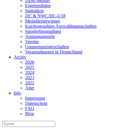
DDR-Meister
Ergebnislisten
Statistiken
DC & NWC/DC-U18
Medaillengewinner
Kurzbographien Auswahlmannschaften
Sportlerbiographien
Austragungsorte
Vereine
Gruppenmeisterschaften
Veranstaltungen in Deutschland
Archiv
2026
2025
2024
2023
2022
Älter
Info
Impressum
Datenschutz
FAQ
Blog