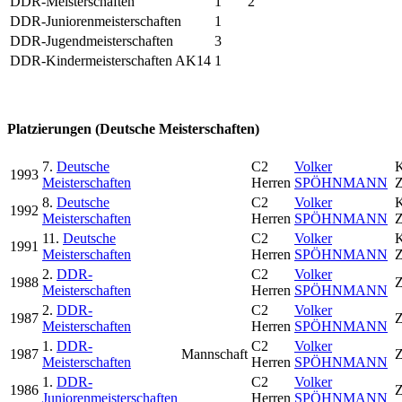
DDR-Meisterschaften
1
2
DDR-Juniorenmeisterschaften
1
DDR-Jugendmeisterschaften
3
DDR-Kindermeisterschaften AK14
1
Platzierungen (Deutsche Meisterschaften)
7.
Deutsche
C2
Volker
1993
Meisterschaften
Herren
SPÖHNMANN
Z
8.
Deutsche
C2
Volker
1992
Meisterschaften
Herren
SPÖHNMANN
Z
11.
Deutsche
C2
Volker
1991
Meisterschaften
Herren
SPÖHNMANN
Z
2.
DDR-
C2
Volker
1988
Z
Meisterschaften
Herren
SPÖHNMANN
2.
DDR-
C2
Volker
1987
Z
Meisterschaften
Herren
SPÖHNMANN
1.
DDR-
C2
Volker
1987
Mannschaft
Z
Meisterschaften
Herren
SPÖHNMANN
1.
DDR-
C2
Volker
1986
Z
Juniorenmeisterschaften
Herren
SPÖHNMANN