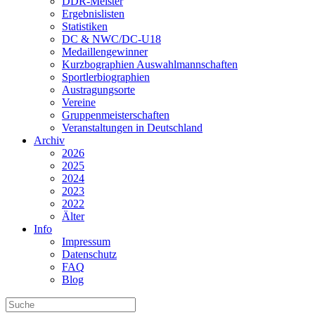
DDR-Meister
Ergebnislisten
Statistiken
DC & NWC/DC-U18
Medaillengewinner
Kurzbographien Auswahlmannschaften
Sportlerbiographien
Austragungsorte
Vereine
Gruppenmeisterschaften
Veranstaltungen in Deutschland
Archiv
2026
2025
2024
2023
2022
Älter
Info
Impressum
Datenschutz
FAQ
Blog