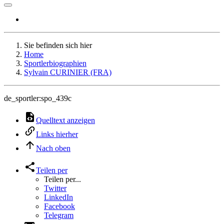
Sie befinden sich hier
Home
Sportlerbiographien
Sylvain CURINIER (FRA)
de_sportler:spo_439c
Quelltext anzeigen
Links hierher
Nach oben
Teilen per
Teilen per...
Twitter
LinkedIn
Facebook
Telegram