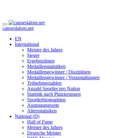
canoeslalom.net
EN
International
Meister des Jahres
Sieger
Ergebnislisten
Medaillenstatistiken
Medaillengewinner / Disziplinen
Medaillengewinner / Veranstaltungen
Teilnehmerzahlen
Anzahl Sportler pro Nation
Statistik nach Platzierungen
Sportlerbiographien
Austragungsorte
Altersstatisiken
National (D)
Hall of Fame
Meister des Jahres
Deutsche Meister