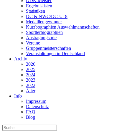
DDR-Meister
Ergebnislisten
Statistiken
DC & NWC/DC-U18
Medaillengewinner
Kurzbographien Auswahlmannschaften
Sportlerbiographien
Austragungsorte
Vereine
Gruppenmeisterschaften
Veranstaltungen in Deutschland
Archiv
2026
2025
2024
2023
2022
Älter
Info
Impressum
Datenschutz
FAQ
Blog