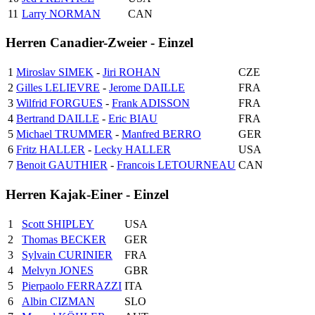
11
Larry NORMAN
CAN
Herren Canadier-Zweier - Einzel
1
Miroslav SIMEK
-
Jiri ROHAN
CZE
2
Gilles LELIEVRE
-
Jerome DAILLE
FRA
3
Wilfrid FORGUES
-
Frank ADISSON
FRA
4
Bertrand DAILLE
-
Eric BIAU
FRA
5
Michael TRUMMER
-
Manfred BERRO
GER
6
Fritz HALLER
-
Lecky HALLER
USA
7
Benoit GAUTHIER
-
Francois LETOURNEAU
CAN
Herren Kajak-Einer - Einzel
1
Scott SHIPLEY
USA
2
Thomas BECKER
GER
3
Sylvain CURINIER
FRA
4
Melvyn JONES
GBR
5
Pierpaolo FERRAZZI
ITA
6
Albin CIZMAN
SLO