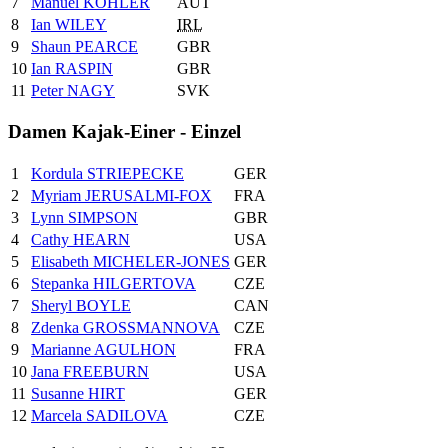
7
Manuel KÖHLER
AUT
8
Ian WILEY
IRL
9
Shaun PEARCE
GBR
10
Ian RASPIN
GBR
11
Peter NAGY
SVK
Damen Kajak-Einer - Einzel
1
Kordula STRIEPECKE
GER
2
Myriam JERUSALMI-FOX
FRA
3
Lynn SIMPSON
GBR
4
Cathy HEARN
USA
5
Elisabeth MICHELER-JONES
GER
6
Stepanka HILGERTOVA
CZE
7
Sheryl BOYLE
CAN
8
Zdenka GROSSMANNOVA
CZE
9
Marianne AGULHON
FRA
10
Jana FREEBURN
USA
11
Susanne HIRT
GER
12
Marcela SADILOVA
CZE