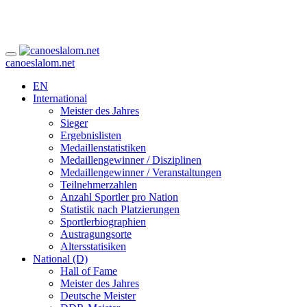
canoeslalom.net
EN
International
Meister des Jahres
Sieger
Ergebnislisten
Medaillenstatistiken
Medaillengewinner / Disziplinen
Medaillengewinner / Veranstaltungen
Teilnehmerzahlen
Anzahl Sportler pro Nation
Statistik nach Platzierungen
Sportlerbiographien
Austragungsorte
Altersstatisiken
National (D)
Hall of Fame
Meister des Jahres
Deutsche Meister