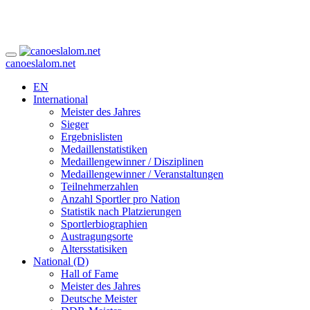
canoeslalom.net
EN
International
Meister des Jahres
Sieger
Ergebnislisten
Medaillenstatistiken
Medaillengewinner / Disziplinen
Medaillengewinner / Veranstaltungen
Teilnehmerzahlen
Anzahl Sportler pro Nation
Statistik nach Platzierungen
Sportlerbiographien
Austragungsorte
Altersstatisiken
National (D)
Hall of Fame
Meister des Jahres
Deutsche Meister