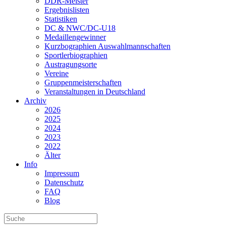
DDR-Meister
Ergebnislisten
Statistiken
DC & NWC/DC-U18
Medaillengewinner
Kurzbographien Auswahlmannschaften
Sportlerbiographien
Austragungsorte
Vereine
Gruppenmeisterschaften
Veranstaltungen in Deutschland
Archiv
2026
2025
2024
2023
2022
Älter
Info
Impressum
Datenschutz
FAQ
Blog