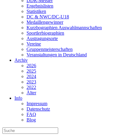
DDR-Meister
Ergebnislisten
Statistiken
DC & NWC/DC-U18
Medaillengewinner
Kurzbographien Auswahlmannschaften
Sportlerbiographien
Austragungsorte
Vereine
Gruppenmeisterschaften
Veranstaltungen in Deutschland
Archiv
2026
2025
2024
2023
2022
Älter
Info
Impressum
Datenschutz
FAQ
Blog