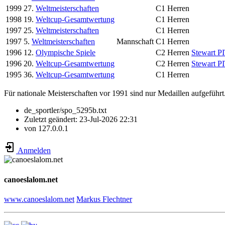
1999
27.
Weltmeisterschaften
C1 Herren
1998
19.
Weltcup-Gesamtwertung
C1 Herren
1997
25.
Weltmeisterschaften
C1 Herren
1997
5.
Weltmeisterschaften
Mannschaft
C1 Herren
1996
12.
Olympische Spiele
C2 Herren
Stewart P
1996
20.
Weltcup-Gesamtwertung
C2 Herren
Stewart P
1995
36.
Weltcup-Gesamtwertung
C1 Herren
Für nationale Meisterschaften vor 1991 sind nur Medaillen aufgeführt
de_sportler/spo_5295b.txt
Zuletzt geändert:
23-Jul-2026 22:31
von
127.0.0.1
Anmelden
canoeslalom.net
www.canoeslalom.net
Markus Flechtner