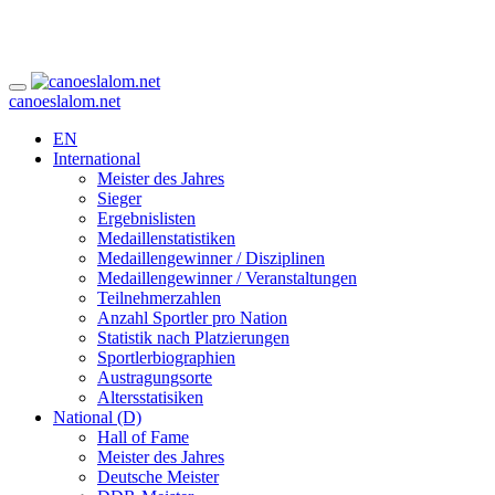
canoeslalom.net
EN
International
Meister des Jahres
Sieger
Ergebnislisten
Medaillenstatistiken
Medaillengewinner / Disziplinen
Medaillengewinner / Veranstaltungen
Teilnehmerzahlen
Anzahl Sportler pro Nation
Statistik nach Platzierungen
Sportlerbiographien
Austragungsorte
Altersstatisiken
National (D)
Hall of Fame
Meister des Jahres
Deutsche Meister